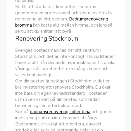
opraktisk.
Se till att skaffa rätt kompetens som kan
genomföra en professionell och kostnadseffektiv
renovering av ditt badrum.
Badrumsrenovering
bromma
kan kosta allt mellan himmel och jord så
se till att du anlitar rätt byrå
Renovering Stockholm
Sveriges bostadsmarknad har sitt centrum i
Stockholm, och det är inte konstigt. I huvudstaden
finner vi allt från skinande nyproduktioner till anrika
våningar från sekelskiftet och många köper och
säljer kontinuerligt.
Om din bostad är belägen i Stockholm är det en
bra investering att renovera Stockholm. Du ökar
inte bara din egen levnadsstandard i bostaden
utan även värdet på din bostad som redan
befinner sig i en eftertraktat stad.
Sök på
badrumsrenovering sollentuna
och gör en
investering som du inte kommer att ångra.
Badrummet är viktigt att prioritera, oavsett
storlek eller skick på resterande delar av din