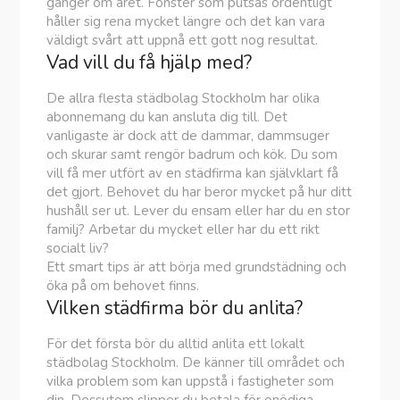
gånger om året. Fönster som putsas ordentligt
håller sig rena mycket längre och det kan vara
väldigt svårt att uppnå ett gott nog resultat.
Vad vill du få hjälp med?
De allra flesta städbolag Stockholm har olika
abonnemang du kan ansluta dig till. Det
vanligaste är dock att de dammar, dammsuger
och skurar samt rengör badrum och kök. Du som
vill få mer utfört av en städfirma kan självklart få
det gjort. Behovet du har beror mycket på hur ditt
hushåll ser ut. Lever du ensam eller har du en stor
familj? Arbetar du mycket eller har du ett rikt
socialt liv?
Ett smart tips är att börja med grundstädning och
öka på om behovet finns.
Vilken städfirma bör du anlita?
För det första bör du alltid anlita ett lokalt
städbolag Stockholm. De känner till området och
vilka problem som kan uppstå i fastigheter som