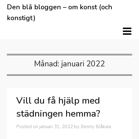
Skip
Den blå bloggen – om konst (och
to
konstigt)
content
Månad:
januari 2022
Vill du få hjälp med
städningen hemma?
Posted on
januari 31, 2022
by
Benny Blåkula