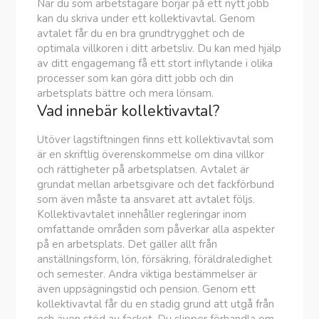
När du som arbetstagare börjar på ett nytt jobb
kan du skriva under ett kollektivavtal. Genom
avtalet får du en bra grundtrygghet och de
optimala villkoren i ditt arbetsliv. Du kan med hjälp
av ditt engagemang få ett stort inflytande i olika
processer som kan göra ditt jobb och din
arbetsplats bättre och mera lönsam.
Vad innebär kollektivavtal?
Utöver lagstiftningen finns ett kollektivavtal som
är en skriftlig överenskommelse om dina villkor
och rättigheter på arbetsplatsen. Avtalet är
grundat mellan arbetsgivare och det fackförbund
som även måste ta ansvaret att avtalet följs.
Kollektivavtalet innehåller regleringar inom
omfattande områden som påverkar alla aspekter
på en arbetsplats. Det gäller allt från
anställningsform, lön, försäkring, föräldraledighet
och semester. Andra viktiga bestämmelser är
även uppsägningstid och pension. Genom ett
kollektivavtal får du en stadig grund att utgå från