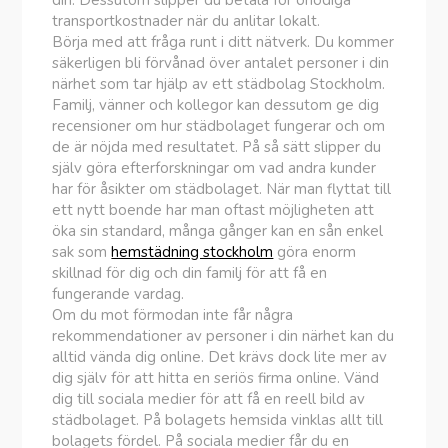
din. Dessutom slipper du betala för onödiga
transportkostnader när du anlitar lokalt.
Börja med att fråga runt i ditt nätverk. Du kommer
säkerligen bli förvånad över antalet personer i din
närhet som tar hjälp av ett städbolag Stockholm.
Familj, vänner och kollegor kan dessutom ge dig
recensioner om hur städbolaget fungerar och om
de är nöjda med resultatet. På så sätt slipper du
själv göra efterforskningar om vad andra kunder
har för åsikter om städbolaget. När man flyttat till
ett nytt boende har man oftast möjligheten att
öka sin standard, många gånger kan en sån enkel
sak som
hemstädning stockholm
göra enorm
skillnad för dig och din familj för att få en
fungerande vardag.
Om du mot förmodan inte får några
rekommendationer av personer i din närhet kan du
alltid vända dig online. Det krävs dock lite mer av
dig själv för att hitta en seriös firma online. Vänd
dig till sociala medier för att få en reell bild av
städbolaget. På bolagets hemsida vinklas allt till
bolagets fördel. På sociala medier får du en