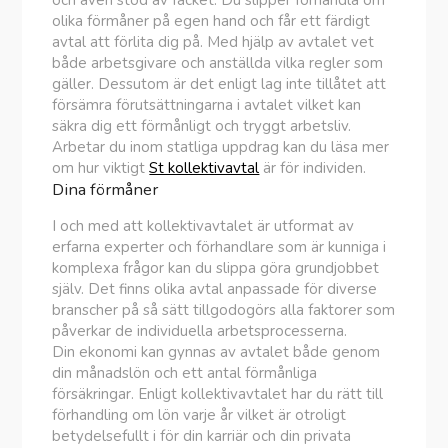
och även stöd av facket. Du slipper förhandla om
olika förmåner på egen hand och får ett färdigt
avtal att förlita dig på. Med hjälp av avtalet vet
både arbetsgivare och anställda vilka regler som
gäller. Dessutom är det enligt lag inte tillåtet att
försämra förutsättningarna i avtalet vilket kan
säkra dig ett förmånligt och tryggt arbetsliv.
Arbetar du inom statliga uppdrag kan du läsa mer
om hur viktigt
St kollektivavtal
är för individen.
Dina förmåner
I och med att kollektivavtalet är utformat av
erfarna experter och förhandlare som är kunniga i
komplexa frågor kan du slippa göra grundjobbet
själv. Det finns olika avtal anpassade för diverse
branscher på så sätt tillgodogörs alla faktorer som
påverkar de individuella arbetsprocesserna.
Din ekonomi kan gynnas av avtalet både genom
din månadslön och ett antal förmånliga
försäkringar. Enligt kollektivavtalet har du rätt till
förhandling om lön varje år vilket är otroligt
betydelsefullt i för din karriär och din privata