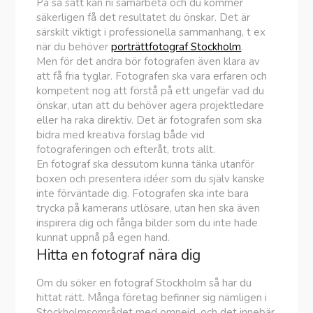
På så sätt kan ni samarbeta och du kommer
säkerligen få det resultatet du önskar. Det är
särskilt viktigt i professionella sammanhang, t ex
när du behöver
porträttfotograf Stockholm
.
Men för det andra bör fotografen även klara av
att få fria tyglar. Fotografen ska vara erfaren och
kompetent nog att förstå på ett ungefär vad du
önskar, utan att du behöver agera projektledare
eller ha raka direktiv. Det är fotografen som ska
bidra med kreativa förslag både vid
fotograferingen och efteråt, trots allt.
En fotograf ska dessutom kunna tänka utanför
boxen och presentera idéer som du själv kanske
inte förväntade dig. Fotografen ska inte bara
trycka på kamerans utlösare, utan hen ska även
inspirera dig och fånga bilder som du inte hade
kunnat uppnå på egen hand.
Hitta en fotograf nära dig
Om du söker en fotograf Stockholm så har du
hittat rätt. Många företag befinner sig nämligen i
Stockholmsområdet med omnejd, och det innebär