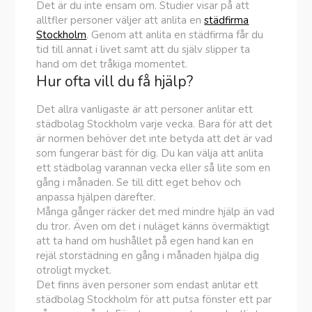
Det är du inte ensam om. Studier visar på att
alltfler personer väljer att anlita en
städfirma
Stockholm
. Genom att anlita en städfirma får du
tid till annat i livet samt att du själv slipper ta
hand om det tråkiga momentet.
Hur ofta vill du få hjälp?
Det allra vanligaste är att personer anlitar ett
städbolag Stockholm varje vecka. Bara för att det
är normen behöver det inte betyda att det är vad
som fungerar bäst för dig. Du kan välja att anlita
ett städbolag varannan vecka eller så lite som en
gång i månaden. Se till ditt eget behov och
anpassa hjälpen därefter.
Många gånger räcker det med mindre hjälp än vad
du tror. Även om det i nuläget känns övermäktigt
att ta hand om hushållet på egen hand kan en
rejäl storstädning en gång i månaden hjälpa dig
otroligt mycket.
Det finns även personer som endast anlitar ett
städbolag Stockholm för att putsa fönster ett par