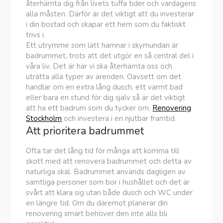
återhämta dig från livets tuffa tider och vardagens
alla måsten. Därför är det viktigt att du investerar
i din bostad och skapar ett hem som du faktiskt
trivs i.
Ett utrymme som lätt hamnar i skymundan är
badrummet, trots att det utgör en så central del i
våra liv. Det är här vi ska återhämta oss och
uträtta alla typer av ärenden. Oavsett om det
handlar om en extra lång dusch, ett varmt bad
eller bara en stund för dig själv så är det viktigt
att ha ett badrum som du tycker om.
Renovering
Stockholm
och investera i en njutbar framtid.
Att prioritera badrummet
Ofta tar det lång tid för många att komma till
skott med att renovera badrummet och detta av
naturliga skäl. Badrummet används dagligen av
samtliga personer som bor i hushållet och det är
svårt att klara sig utan både dusch och WC under
en längre tid. Om du däremot planerar din
renovering smart behöver den inte alls bli