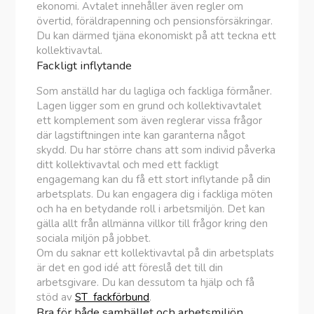
ekonomi. Avtalet innehåller även regler om
övertid, föräldrapenning och pensionsförsäkringar.
Du kan därmed tjäna ekonomiskt på att teckna ett
kollektivavtal.
Fackligt inflytande
Som anställd har du lagliga och fackliga förmåner.
Lagen ligger som en grund och kollektivavtalet
ett komplement som även reglerar vissa frågor
där lagstiftningen inte kan garanterna något
skydd. Du har större chans att som individ påverka
ditt kollektivavtal och med ett fackligt
engagemang kan du få ett stort inflytande på din
arbetsplats. Du kan engagera dig i fackliga möten
och ha en betydande roll i arbetsmiljön. Det kan
gälla allt från allmänna villkor till frågor kring den
sociala miljön på jobbet.
Om du saknar ett kollektivavtal på din arbetsplats
är det en god idé att föreslå det till din
arbetsgivare. Du kan dessutom ta hjälp och få
stöd av
ST fackförbund
.
Bra för både samhället och arbetsmiljön