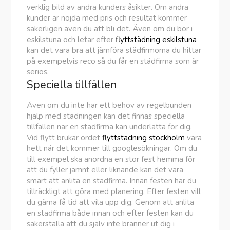
verklig bild av andra kunders åsikter. Om andra
kunder är nöjda med pris och resultat kommer
säkerligen även du att bli det. Även om du bor i
eskilstuna och letar efter
flyttstädning eskilstuna
kan det vara bra att jämföra städfirmorna du hittar
på exempelvis reco så du får en städfirma som är
seriös.
Speciella tillfällen
Även om du inte har ett behov av regelbunden
hjälp med städningen kan det finnas speciella
tillfällen när en städfirma kan underlätta för dig,
Vid flytt brukar ordet
flyttstädning stockholm
vara
hett när det kommer till googlesökningar. Om du
till exempel ska anordna en stor fest hemma för
att du fyller jämnt eller liknande kan det vara
smart att anlita en städfirma. Innan festen har du
tillräckligt att göra med planering. Efter festen vill
du gärna få tid att vila upp dig. Genom att anlita
en städfirma både innan och efter festen kan du
säkerställa att du själv inte bränner ut dig i