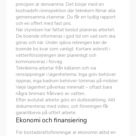
principen är densamma. Det börjar med en
kostnadsfri rörinspektion där teknikern filmar alla
gemensamma stammar. Du får en tydlig rapport
och en offert med fast pris.
När styrelsen har fattat beslut planeras arbetet.
De boende informeras i god tid om vad som ska
göras och när. Under själva reliningen kan de
boende bo kvar som vanligt. Kortare avbrott i
vattenförsörjningen sker planenligt och
kommuniceras i förväg.
Teknikerna arbetar från källaren och via
rensöppningar i lägenheterna. Inga golv behöver
öppnas, inga badrum behöver tömmas på möbler.
Varje lägenhet påverkas minimalt – oftast bara
några timmars frånvaro av vatten.
Efter avslutat arbete görs en slutbesiktning. Allt
dokumenteras med video, och föreningen får
garantibevis på utfört arbete.
Ekonomi och finansiering
För bostadsrättsföreningar är ekonomin alltid en