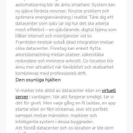
automatisering blir de ännu smartare. System kan
nu själva fördela resurser, förutse problem och
optimera energianvändning i realtid. Tänk dig ett
datacenter som själv lär sig hur det ska arbeta
mest effektivt – en självlärande, digital hjärna som
håller internet och molntjänster vid liv.
Framtiden innebär också ökad integration mellan
olika datacenter. Företag kan enkelt flytta
arbetsbelastning mellan platser, säkerställa
redundans och minimera avbrott. Co-location blir
ännu mer attraktivt när flexibilitet och skalbarhet
kombineras med professionell drift.
Den osynliga hjälten
Vi märker inte alltid av datacenter eller en
virtuell
server
i vardagen. När allt fungerar smidigt, tar vi
det för givet. Men varje gång en fil laddas, en app
startar eller en film streamas, sker ett perfekt
samspel mellan människor, maskiner och
intelligenta system i dessa byggnader.
Att förstå datacenter och co-location är lite som