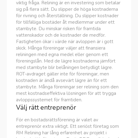
viktig fråga. Relining är en investering som betalar
sig på flera sätt. Du slipper de höga kostnaderna
för rivning och återställning. Du slipper kostnader
för tillfälliga bostäder åt medlemmar under ett
stambyte. Du minskar risken för framtida
vattenskador och de kostnader de medför.
Fastigheten ökar i värde när avloppen är i gott
skick. Många föreningar väljer att finansiera
reliningen med egna medel eller genom ett
föreningslån. Med de lägre kostnaderna jämfört
med stambyte blir belåningen betydligt lägre.
ROT-avdraget gäller inte för föreningar, men
kostnaden är ändå avsevärt lägre än för ett
stambyte. Många föreningar ser relining som den
mest kostnadseffektiva lösningen för att trygga
avloppssystemet för framtiden.
Välj rätt entreprenör
För en bostadsrättsförening är valet av
entreprenör extra viktigt. Ett seriöst företag som
RM Relining har lång erfarenhet av projekt i