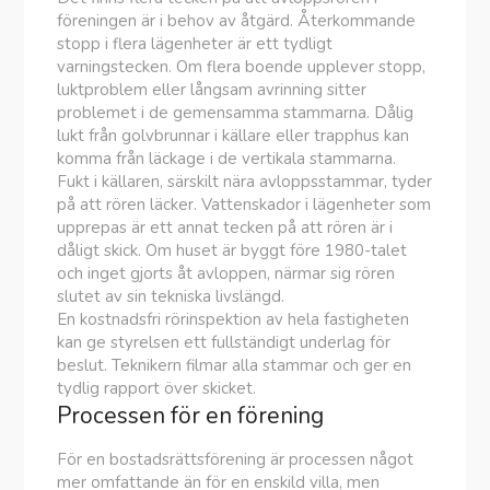
föreningen är i behov av åtgärd. Återkommande
stopp i flera lägenheter är ett tydligt
varningstecken. Om flera boende upplever stopp,
luktproblem eller långsam avrinning sitter
problemet i de gemensamma stammarna. Dålig
lukt från golvbrunnar i källare eller trapphus kan
komma från läckage i de vertikala stammarna.
Fukt i källaren, särskilt nära avloppsstammar, tyder
på att rören läcker. Vattenskador i lägenheter som
upprepas är ett annat tecken på att rören är i
dåligt skick. Om huset är byggt före 1980-talet
och inget gjorts åt avloppen, närmar sig rören
slutet av sin tekniska livslängd.
En kostnadsfri rörinspektion av hela fastigheten
kan ge styrelsen ett fullständigt underlag för
beslut. Teknikern filmar alla stammar och ger en
tydlig rapport över skicket.
Processen för en förening
För en bostadsrättsförening är processen något
mer omfattande än för en enskild villa, men