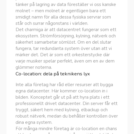
tänker på lagring av data föreställer vi oss kanske
molnet – men molnet är egentligen bara ett
smidigt namn för alla dessa fysiska servrar som
står och surrar någonstans i världen.
Det charmiga är att datacentret fungerar som ett
ekosystem. Strömförsörjning, kylning, nätverk och
säkerhet samarbetar sömlöst. Om en del slutar
fungera, tar redundanta system över utan att vi
märker det. Det är som ett orkesterstycke där
varje musiker spelar perfekt, även om en av dem
glömmer noterna.
Co-location: dela på teknikens lyx
Inte alla företag har råd eller resurser att bygga
egna datacenter. Här kommer co-location in i
bilden. Konceptet går ut på att hyra plats i ett
professionellt drivet datacenter. Din server får ett
tryggt, säkert hem med kylning, elbackup och
robust nätverk, medan du behåller kontrollen över
dina egna system.
För många mindre företag är co-location en chans