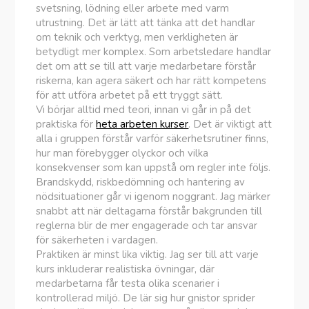
svetsning, lödning eller arbete med varm
utrustning. Det är lätt att tänka att det handlar
om teknik och verktyg, men verkligheten är
betydligt mer komplex. Som arbetsledare handlar
det om att se till att varje medarbetare förstår
riskerna, kan agera säkert och har rätt kompetens
för att utföra arbetet på ett tryggt sätt.
Vi börjar alltid med teori, innan vi går in på det
praktiska för
heta arbeten kurser
. Det är viktigt att
alla i gruppen förstår varför säkerhetsrutiner finns,
hur man förebygger olyckor och vilka
konsekvenser som kan uppstå om regler inte följs.
Brandskydd, riskbedömning och hantering av
nödsituationer går vi igenom noggrant. Jag märker
snabbt att när deltagarna förstår bakgrunden till
reglerna blir de mer engagerade och tar ansvar
för säkerheten i vardagen.
Praktiken är minst lika viktig. Jag ser till att varje
kurs inkluderar realistiska övningar, där
medarbetarna får testa olika scenarier i
kontrollerad miljö. De lär sig hur gnistor sprider