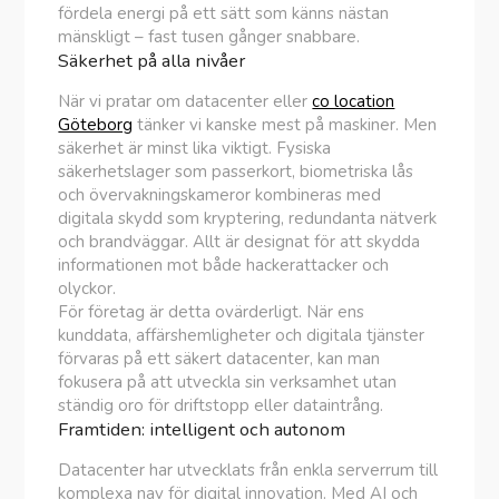
fördela energi på ett sätt som känns nästan
mänskligt – fast tusen gånger snabbare.
Säkerhet på alla nivåer
När vi pratar om datacenter eller
co location
Göteborg
tänker vi kanske mest på maskiner. Men
säkerhet är minst lika viktigt. Fysiska
säkerhetslager som passerkort, biometriska lås
och övervakningskameror kombineras med
digitala skydd som kryptering, redundanta nätverk
och brandväggar. Allt är designat för att skydda
informationen mot både hackerattacker och
olyckor.
För företag är detta ovärderligt. När ens
kunddata, affärshemligheter och digitala tjänster
förvaras på ett säkert datacenter, kan man
fokusera på att utveckla sin verksamhet utan
ständig oro för driftstopp eller dataintrång.
Framtiden: intelligent och autonom
Datacenter har utvecklats från enkla serverrum till
komplexa nav för digital innovation. Med AI och