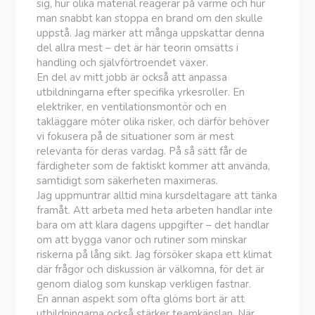
sig, hur olika material reagerar på värme och hur
man snabbt kan stoppa en brand om den skulle
uppstå. Jag märker att många uppskattar denna
del allra mest – det är här teorin omsätts i
handling och självförtroendet växer.
En del av mitt jobb är också att anpassa
utbildningarna efter specifika yrkesroller. En
elektriker, en ventilationsmontör och en
takläggare möter olika risker, och därför behöver
vi fokusera på de situationer som är mest
relevanta för deras vardag. På så sätt får de
färdigheter som de faktiskt kommer att använda,
samtidigt som säkerheten maximeras.
Jag uppmuntrar alltid mina kursdeltagare att tänka
framåt. Att arbeta med heta arbeten handlar inte
bara om att klara dagens uppgifter – det handlar
om att bygga vanor och rutiner som minskar
riskerna på lång sikt. Jag försöker skapa ett klimat
där frågor och diskussion är välkomna, för det är
genom dialog som kunskap verkligen fastnar.
En annan aspekt som ofta glöms bort är att
utbildningarna också stärker teamkänslan. När