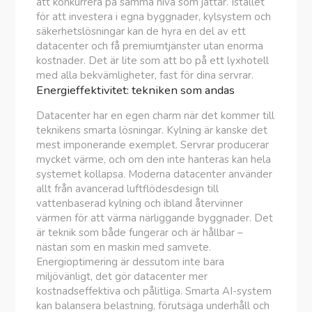
att konkurrera på samma nivå som jättar. Istället
för att investera i egna byggnader, kylsystem och
säkerhetslösningar kan de hyra en del av ett
datacenter och få premiumtjänster utan enorma
kostnader. Det är lite som att bo på ett lyxhotell
med alla bekvämligheter, fast för dina servrar.
Energieffektivitet: tekniken som andas
Datacenter har en egen charm när det kommer till
teknikens smarta lösningar. Kylning är kanske det
mest imponerande exemplet. Servrar producerar
mycket värme, och om den inte hanteras kan hela
systemet kollapsa. Moderna datacenter använder
allt från avancerad luftflödesdesign till
vattenbaserad kylning och ibland återvinner
värmen för att värma närliggande byggnader. Det
är teknik som både fungerar och är hållbar –
nästan som en maskin med samvete.
Energioptimering är dessutom inte bara
miljövänligt, det gör datacenter mer
kostnadseffektiva och pålitliga. Smarta AI-system
kan balansera belastning, förutsäga underhåll och