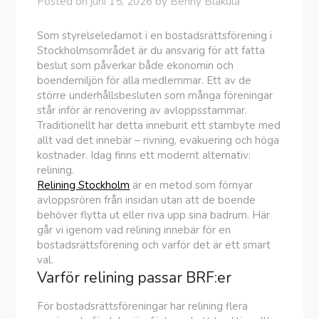
Posted on
juni 15, 2026
by
Benny Blåkula
Som styrelseledamot i en bostadsrättsförening i
Stockholmsområdet är du ansvarig för att fatta
beslut som påverkar både ekonomin och
boendemiljön för alla medlemmar. Ett av de
större underhållsbesluten som många föreningar
står inför är renovering av avloppsstammar.
Traditionellt har detta inneburit ett stambyte med
allt vad det innebär – rivning, evakuering och höga
kostnader. Idag finns ett modernt alternativ:
relining.
Relining Stockholm
är en metod som förnyar
avloppsrören från insidan utan att de boende
behöver flytta ut eller riva upp sina badrum. Här
går vi igenom vad relining innebär för en
bostadsrättsförening och varför det är ett smart
val.
Varför relining passar BRF:er
För bostadsrättsföreningar har relining flera