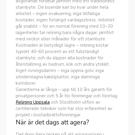
avgörande fördelar jämfört med ett traditionellt
stambyte. De boende kan bo kvar under hela
arbetet – ingen evakuering, inga tillfälliga
bostäder, ingen förlängd vardagsstress. Arbetet
går snabbt – för en normal förening med 10–20
lägenheter tar relining bara några dagar, jämfört
med veckor eller månader för ett stambyte.
Kostnaden är betydligt lägre – relining kostar
typiskt 40–60 procent av ett fullständigt
stambyte, och du slipper alla kostnader för
återställning av badrum, kök och andra ytskikt.
Inget rivningsdamm – inga öppna golv, inga
sönderslagna kakelplattor, inga dammiga
korridorer.
Garantierna är långa – upp till 10 års garanti för
privatpersoner och 5 år för föreningar och företag.
Relining Uppsala
och Stockholm utförs av
certifierade tekniker som har stor erfarenhet av
projekt i bostadsrättsföreningar.
När är det dags att agera?
Det finns flera tecken på att avloppsrören i