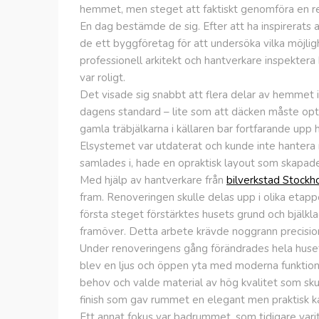
hemmet, men steget att faktiskt genomföra en re
En dag bestämde de sig. Efter att ha inspirerats 
de ett byggföretag för att undersöka vilka möjlig
professionell arkitekt och hantverkare inspekter
var roligt.
Det visade sig snabbt att flera delar av hemmet i
dagens standard – lite som att däcken måste opti
gamla träbjälkarna i källaren bar fortfarande upp 
Elsystemet var utdaterat och kunde inte hantera 
samlades i, hade en opraktisk layout som skapade 
Med hjälp av hantverkare från
bilverkstad Stockh
fram. Renoveringen skulle delas upp i olika etappe
första steget förstärktes husets grund och bjälklag
framöver. Detta arbete krävde noggrann precision 
Under renoveringens gång förändrades hela husets
blev en ljus och öppen yta med moderna funktion
behov och valde material av hög kvalitet som sku
finish som gav rummet en elegant men praktisk ka
Ett annat fokus var badrummet, som tidigare varit