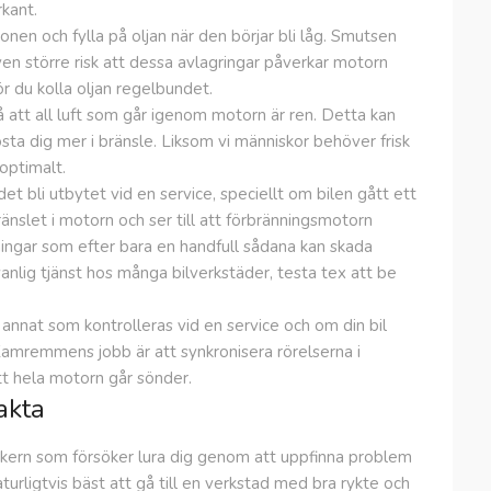
kant.
onen och fylla på oljan när den börjar bli låg. Smutsen
ven större risk att dessa avlagringar påverkar motorn
ör du kolla oljan regelbundet.
å att all luft som går igenom motorn är ren. Detta kan
sta dig mer i bränsle. Liksom vi människor behöver frisk
optimalt.
et bli utbytet vid en service, speciellt om bilen gått ett
ränslet i motorn och ser till att förbränningsmotorn
ningar som efter bara en handfull sådana kan skada
anlig tjänst hos många bilverkstäder, testa tex att be
nnat som kontrolleras vid en service och om din bil
amremmens jobb är att synkronisera rörelserna i
t hela motorn går sönder.
akta
ikern som försöker lura dig genom att uppfinna problem
turligtvis bäst att gå till en verkstad med bra rykte och