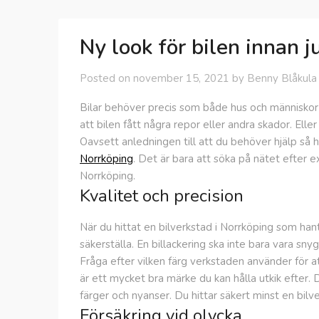
Ny look för bilen innan j
Posted on
november 15, 2021
by
Benny Blåkula
Bilar behöver precis som både hus och människor l
att bilen fått några repor eller andra skador. Eller
Oavsett anledningen till att du behöver hjälp så hi
Norrköping
. Det är bara att söka på nätet efter 
Norrköping.
Kvalitet och precision
När du hittat en bilverkstad i Norrköping som hant
säkerställa. En billackering ska inte bara vara sn
Fråga efter vilken färg verkstaden använder för att
är ett mycket bra märke du kan hålla utkik efter. D
färger och nyanser. Du hittar säkert minst en bil
Försäkring vid olycka