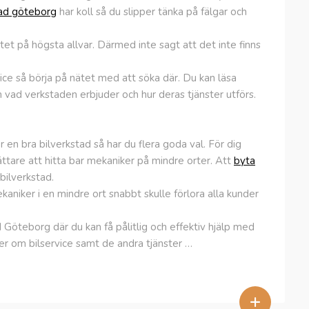
ad göteborg
har koll så du slipper tänka på fälgar och
ritet på högsta allvar. Därmed inte sagt att det inte finns
rvice så börja på nätet med att söka där. Du kan läsa
ad verkstaden erbjuder och hur deras tjänster utförs.
en bra bilverkstad så har du flera goda val. För dig
ttare att hitta bar mekaniker på mindre orter. Att
byta
bilverkstad.
aniker i en mindre ort snabbt skulle förlora alla kunder
öteborg där du kan få pålitlig och effektiv hjälp med
mer om bilservice samt de andra tjänster …
+