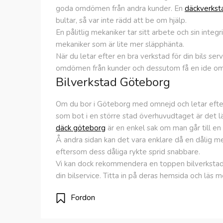
goda omdömen från andra kunder. En
däckverkst
bultar, så var inte rädd att be om hjälp.
En pålitlig mekaniker tar sitt arbete och sin integ
mekaniker som är lite mer släpphänta.
När du letar efter en bra verkstad för din bils se
omdömen från kunder och dessutom få en ide om v
Bilverkstad Göteborg
Om du bor i Göteborg med omnejd och letar efter 
som bot i en större stad överhuvudtaget är det lä
däck göteborg
är en enkel sak om man går till en 
Å andra sidan kan det vara enklare då en dålig mek
eftersom dess dåliga rykte sprid snabbare.
Vi kan dock rekommendera en toppen bilverkstad G
din bilservice. Titta in på deras hemsida och läs 
Fordon