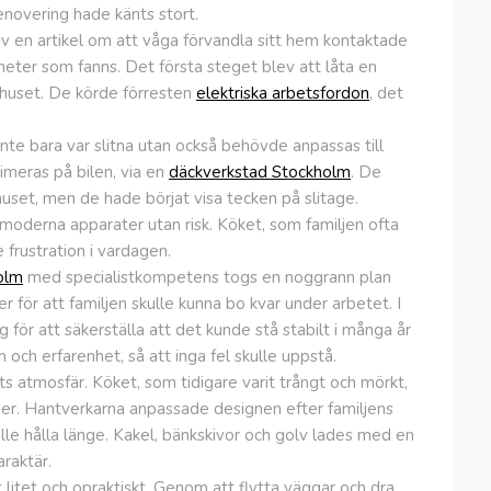
novering hade känts stort.
av en artikel om att våga förvandla sitt hem kontaktade
heter som fanns. Det första steget blev att låta en
a huset. De körde förresten
elektriska arbetsfordon
, det
nte bara var slitna utan också behövde anpassas till
meras på bilen, via en
däckverkstad Stockholm
. De
huset, men de hade börjat visa tecken på slitage.
moderna apparater utan risk. Köket, som familjen ofta
frustration i vardagen.
olm
med specialistkompetens togs en noggrann plan
r för att familjen skulle kunna bo kvar under arbetet. I
 för att säkerställa att det kunde stå stabilt i många år
och erfarenhet, så att inga fel skulle uppstå.
 atmosfär. Köket, som tidigare varit trångt och mörkt,
er. Hantverkarna anpassade designen efter familjens
lle hålla länge. Kakel, bänkskivor och golv lades med en
raktär.
 litet och opraktiskt. Genom att flytta väggar och dra