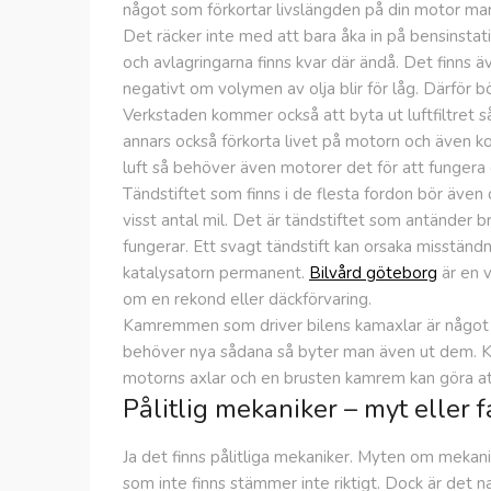
något som förkortar livslängden på din motor mar
Det räcker inte med att bara åka in på bensinstati
och avlagringarna finns kvar där ändå. Det finns ä
negativt om volymen av olja blir för låg. Därför b
Verkstaden kommer också att byta ut luftfiltret s
annars också förkorta livet på motorn och även ko
luft så behöver även motorer det för att fungera 
Tändstiftet som finns i de flesta fordon bör även d
visst antal mil. Det är tändstiftet som antänder b
fungerar. Ett svagt tändstift kan orsaka misständ
katalysatorn permanent.
Bilvård göteborg
är en v
om en rekond eller däckförvaring.
Kamremmen som driver bilens kamaxlar är något a
behöver nya sådana så byter man även ut dem. K
motorns axlar och en brusten kamrem kan göra at
Pålitlig mekaniker – myt eller f
Ja det finns pålitliga mekaniker. Myten om mekan
som inte finns stämmer inte riktigt. Dock är det na