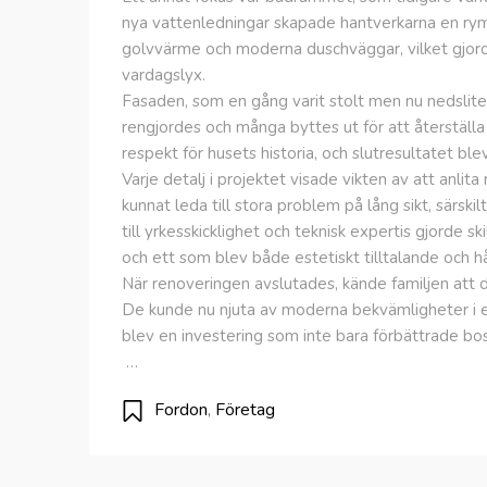
nya vattenledningar skapade hantverkarna en ryml
golvvärme och moderna duschväggar, vilket gjorde
vardagslyx.
Fasaden, som en gång varit stolt men nu nedsli
rengjordes och många byttes ut för att återställ
respekt för husets historia, och slutresultatet b
Varje detalj i projektet visade vikten av att anli
kunnat leda till stora problem på lång sikt, särskil
till yrkesskicklighet och teknisk expertis gjorde s
och ett som blev både estetiskt tilltalande och hå
När renoveringen avslutades, kände familjen att 
De kunde nu njuta av moderna bekvämligheter i en
blev en investering som inte bara förbättrade bos
…
Fordon
,
Företag