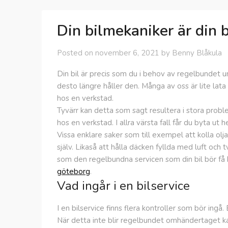
Din bilmekaniker är din 
Posted on
november 6, 2021
by
Benny Blåkula
Din bil är precis som du i behov av regelbundet un
desto längre håller den. Många av oss är lite lat
hos en verkstad.
Tyvärr kan detta som sagt resultera i stora prob
hos en verkstad. I allra värsta fall får du byta ut h
Vissa enklare saker som till exempel att kolla olja
själv. Likaså att hålla däcken fyllda med luft och 
som den regelbundna servicen som din bil bör få 
göteborg
.
Vad ingår i en bilservice
I en bilservice finns flera kontroller som bör ingå.
När detta inte blir regelbundet omhändertaget ka