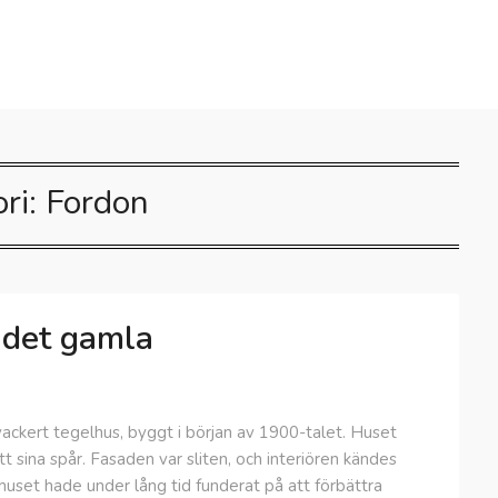
ri:
Fordon
 det gamla
ackert tegelhus, byggt i början av 1900-talet. Huset
t sina spår. Fasaden var sliten, och interiören kändes
huset hade under lång tid funderat på att förbättra