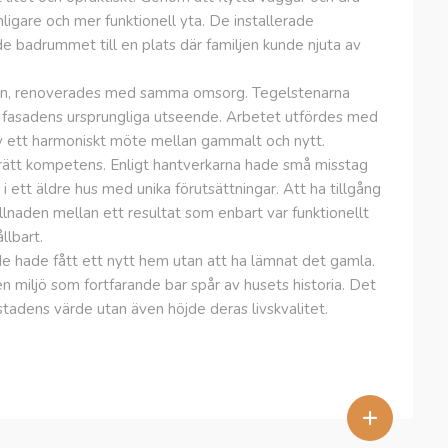
igare och mer funktionell yta. De installerade
 badrummet till en plats där familjen kunde njuta av
ten, renoverades med samma omsorg. Tegelstenarna
a fasadens ursprungliga utseende. Arbetet utfördes med
lev ett harmoniskt möte mellan gammalt och nytt.
ta rätt kompetens. Enligt hantverkarna hade små misstag
t i ett äldre hus med unika förutsättningar. Att ha tillgång
killnaden mellan ett resultat som enbart var funktionellt
llbart.
de hade fått ett nytt hem utan att ha lämnat det gamla.
 miljö som fortfarande bar spår av husets historia. Det
tadens värde utan även höjde deras livskvalitet.
+