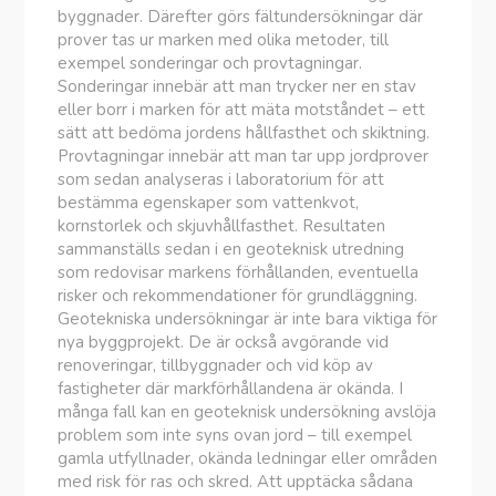
byggnader. Därefter görs fältundersökningar där
prover tas ur marken med olika metoder, till
exempel sonderingar och provtagningar.
Sonderingar innebär att man trycker ner en stav
eller borr i marken för att mäta motståndet – ett
sätt att bedöma jordens hållfasthet och skiktning.
Provtagningar innebär att man tar upp jordprover
som sedan analyseras i laboratorium för att
bestämma egenskaper som vattenkvot,
kornstorlek och skjuvhållfasthet. Resultaten
sammanställs sedan i en geoteknisk utredning
som redovisar markens förhållanden, eventuella
risker och rekommendationer för grundläggning.
Geotekniska undersökningar är inte bara viktiga för
nya byggprojekt. De är också avgörande vid
renoveringar, tillbyggnader och vid köp av
fastigheter där markförhållandena är okända. I
många fall kan en geoteknisk undersökning avslöja
problem som inte syns ovan jord – till exempel
gamla utfyllnader, okända ledningar eller områden
med risk för ras och skred. Att upptäcka sådana