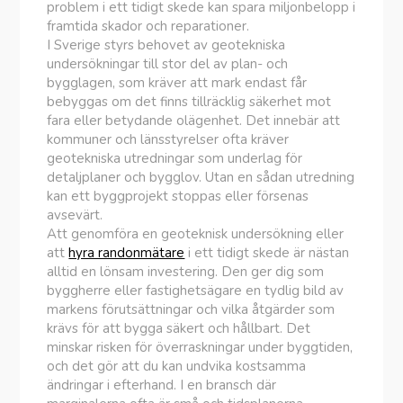
problem i ett tidigt skede kan spara miljonbelopp i
framtida skador och reparationer.
I Sverige styrs behovet av geotekniska
undersökningar till stor del av plan- och
bygglagen, som kräver att mark endast får
bebyggas om det finns tillräcklig säkerhet mot
fara eller betydande olägenhet. Det innebär att
kommuner och länsstyrelser ofta kräver
geotekniska utredningar som underlag för
detaljplaner och bygglov. Utan en sådan utredning
kan ett byggprojekt stoppas eller försenas
avsevärt.
Att genomföra en geoteknisk undersökning eller
att
hyra randonmätare
i ett tidigt skede är nästan
alltid en lönsam investering. Den ger dig som
byggherre eller fastighetsägare en tydlig bild av
markens förutsättningar och vilka åtgärder som
krävs för att bygga säkert och hållbart. Det
minskar risken för överraskningar under byggtiden,
och det gör att du kan undvika kostsamma
ändringar i efterhand. I en bransch där