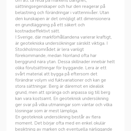
om att ta reda på markens bärighet,
sättningsegenskaper och hur den reagerar på
belastning och förändringar i vattennivåer. Utan
den kunskapen är det omöjligt att dimensionera
en grundläggning på ett säkert och
kostnadseffektivt sätt.
I Sverige, där markförhållandena varierar kraftigt,
är geotekniska undersökningar särskilt viktiga. I
Stockholmsområdet är lera vanligt
förekommande, medan Norrland ofta har
berggrund nära ytan. Dessa skillnader innebär helt
olika förutsättningar för byggande. Lera är ett
svårt material att bygga på eftersom det
förändrar volym vid fuktvariationer och kan ge
stora sättningar. Berg är däremot en idealisk
grund, men att spränga och anpassa sig till berg
kan vara kostsamt. En geoteknisk undersökning
ger svar på vilka utmaningar som väntar och vilka
lösningar som är mest lämpliga.
En geoteknisk undersökning består av flera
moment. Det börjar ofta med en enkel okulär
besiktning av marken och eventuella närliggande