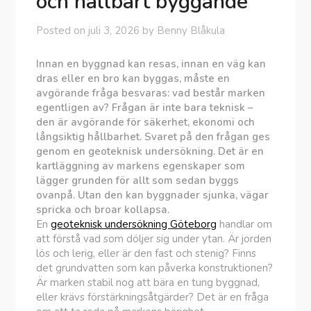
och hållbart byggande
Posted on
juli 3, 2026
by
Benny Blåkula
Innan en byggnad kan resas, innan en väg kan
dras eller en bro kan byggas, måste en
avgörande fråga besvaras: vad består marken
egentligen av? Frågan är inte bara teknisk –
den är avgörande för säkerhet, ekonomi och
långsiktig hållbarhet. Svaret på den frågan ges
genom en geoteknisk undersökning. Det är en
kartläggning av markens egenskaper som
lägger grunden för allt som sedan byggs
ovanpå. Utan den kan byggnader sjunka, vägar
spricka och broar kollapsa.
En
geoteknisk undersökning Göteborg
handlar om
att förstå vad som döljer sig under ytan. Är jorden
lös och lerig, eller är den fast och stenig? Finns
det grundvatten som kan påverka konstruktionen?
Är marken stabil nog att bära en tung byggnad,
eller krävs förstärkningsåtgärder? Det är en fråga