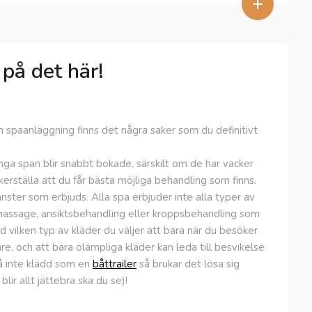
+
på det här!
 en spaanläggning finns det några saker som du definitivt
Många span blir snabbt bokade, särskilt om de har vacker
erställa att du får bästa möjliga behandling som finns.
nster som erbjuds. Alla spa erbjuder inte alla typer av
av massage, ansiktsbehandling eller kroppsbehandling som
ed vilken typ av kläder du väljer att bära när du besöker
e, och att bära olämpliga kläder kan leda till besvikelse
Gå inte klädd som en
båttrailer
så brukar det lösa sig
lir allt jättebra ska du se)!