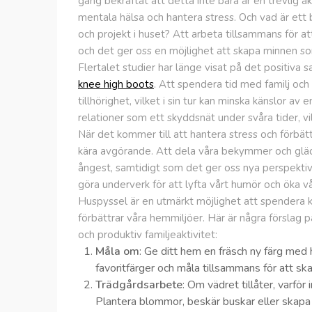
gång bekräftat att detta inte bara är en trevlig akt
mentala hälsa och hantera stress. Och vad är ett 
och projekt i huset? Att arbeta tillsammans för a
och det ger oss en möjlighet att skapa minnen som
Flertalet studier har länge visat på det positiva
knee high boots
. Att spendera tid med familj oc
tillhörighet, vilket i sin tur kan minska känslor 
relationer som ett skyddsnät under svåra tider, vi
När det kommer till att hantera stress och förbä
kära avgörande. Att dela våra bekymmer och glä
ångest, samtidigt som det ger oss nya perspektiv 
göra underverk för att lyfta vårt humör och öka v
Huspyssel är en utmärkt möjlighet att spendera k
förbättrar våra hemmiljöer. Här är några förslag på
och produktiv familjeaktivitet:
Måla om
: Ge ditt hem en fräsch ny färg med h
favoritfärger och måla tillsammans för att s
Trädgårdsarbete
: Om vädret tillåter, varf
Plantera blommor, beskär buskar eller skapa