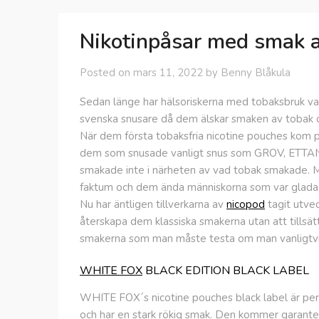
Nikotinpåsar med smak 
Posted on
mars 11, 2022
by
Benny Blåkula
Sedan länge har hälsoriskerna med tobaksbruk var
svenska snusare då dem älskar smaken av tobak oc
När dem första tobaksfria nicotine pouches kom
dem som snusade vanligt snus som GROV, ETTAN 
smakade inte i närheten av vad tobak smakade. Må
faktum och dem ända människorna som var glada v
Nu har äntligen tillverkarna av
nicopod
tagit utvec
återskapa dem klassiska smakerna utan att tillsä
smakerna som man måste testa om man vanligtvis
WHITE FOX
BLACK EDITION BLACK LABEL
WHITE FOX´s nicotine pouches black label är per
och har en stark rökig smak. Den kommer garantera