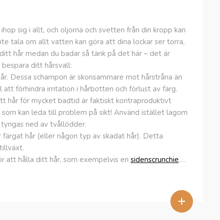
ihop sig i allt, och oljorna och svetten från din kropp kan
inte tala om allt vatten kan göra att dina lockar ser torra,
å ditt hår medan du badar så tänk på det här – det är
 bespara ditt hårsvall:
hår. Dessa schampon är skonsammare mot hårstråna än
l att förhindra irritation i hårbotten och förlust av färg.
t hår för mycket badtid är faktiskt kontraproduktivt
som kan leda till problem på sikt! Använd istället lagom
t tyngas ned av tvållödder.
 färgat hår (eller någon typ av skadat hår). Detta
illväxt.
 att hålla ditt hår, som exempelvis en
sidenscrunchie
.…
+