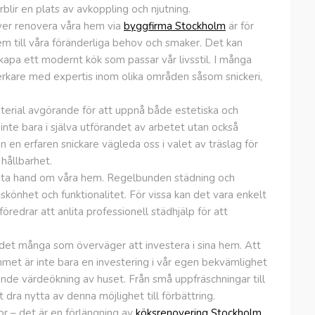
rblir en plats av avkoppling och njutning.
över renovera våra hem via
byggfirma Stockholm
är för
dem till våra föränderliga behov och smaker. Det kan
t skapa ett modernt kök som passar vår livsstil. I många
tverkare med expertis inom olika områden såsom snickeri,
aterial avgörande för att uppnå både estetiska och
 inte bara i själva utförandet av arbetet utan också
 en erfaren snickare vägleda oss i valet av träslag för
hållbarhet.
t ta hand om våra hem. Regelbunden städning och
skönhet och funktionalitet. För vissa kan det vara enkelt
redrar att anlita professionell städhjälp för att
det många som överväger att investera i sina hem. Att
met är inte bara en investering i vår egen bekvämlighet
ande värdeökning av huset. Från små uppfräschningar till
 dra nytta av denna möjlighet till förbättring.
bor – det är en förlängning av
köksrenovering Stockholm