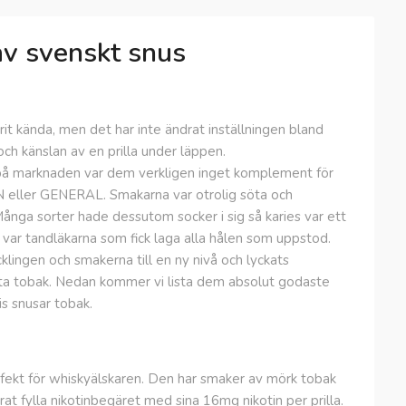
av svenskt snus
it kända, men det har inte ändrat inställningen bland
h känslan av en prilla under läppen.
 på marknaden var dem verkligen inget komplement för
eller GENERAL. Smakarna var otrolig söta och
nga sorter hade dessutom socker i sig så karies var ett
ar tandläkarna som fick laga alla hålen som uppstod.
klingen och smakerna till en ny nivå och lyckats
tta tobak. Nedan kommer vi lista dem absolut godaste
 snusar tobak.
fekt för whiskyälskaren. Den har smaker av mörk tobak
t fylla nikotinbegäret med sina 16mg nikotin per prilla.