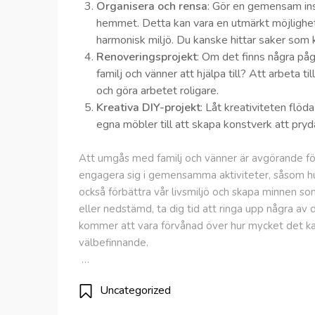
Organisera och rensa
: Gör en gemensam insa
hemmet. Detta kan vara en utmärkt möjlighe
harmonisk miljö. Du kanske hittar saker som 
Renoveringsprojekt
: Om det finns några påg
familj och vänner att hjälpa till? Att arbet
och göra arbetet roligare.
Kreativa DIY-projekt
: Låt kreativiteten flöd
egna möbler till att skapa konstverk att pry
Att umgås med familj och vänner är avgörande fö
engagera sig i gemensamma aktiviteter, såsom husp
också förbättra vår livsmiljö och skapa minnen so
eller nedstämd, ta dig tid att ringa upp några av
kommer att vara förvånad över hur mycket det kan
välbefinnande.
…
Uncategorized