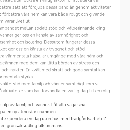
ivitet, utan också en viktig faktor för att stärka vår
bättre sätt att fördjupa dessa band än genom aktiviteter
tt förbättra våra hem kan vara både roligt och givande,
 varar livet ut.
 sambandet mellan socialt stöd och välbefinnande kring
h vänner ger oss en känsla av samhörighet och
av ensamhet och isolering. Dessutom fungerar dessa
lket ger oss en känsla av trygghet och stöd.
ttra vår mentala hälsa, är umgänge med våra nära och
djeämnen med dem kan lätta bördan av stress och
och insikter. En kväll med skratt och goda samtal kan
år mentala styrka.
valitetstid med familj och vänner samtidigt som vi
 aktiviteter som kan förvandla en vanlig dag till en rolig
jälp av familj och vänner. Låt alla välja sina
kapa en ny atmosfär i rummen.
ör inte spendera en dag utomhus med trädgårdsarbete?
 en grönsaksodling tillsammans.