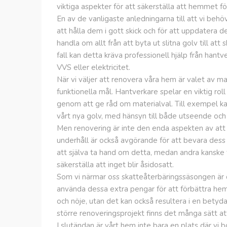
viktiga aspekter för att säkerställa att hemmet fö
En av de vanligaste anledningarna till att vi beh
att hålla dem i gott skick och för att uppdatera 
handla om allt från att byta ut slitna golv till at
fall kan detta kräva professionell hjälp från han
VVS eller elektricitet.
När vi väljer att renovera våra hem är valet av m
funktionella mål. Hantverkare spelar en viktig roll
genom att ge råd om materialval. Till exempel kan
vårt nya golv, med hänsyn till både utseende och 
Men renovering är inte den enda aspekten av at
underhåll är också avgörande för att bevara dess 
att själva ta hand om detta, medan andra kanske fö
säkerställa att inget blir åsidosatt.
Som vi närmar oss skatteåterbäringssäsongen är 
använda dessa extra pengar för att förbättra hem
och nöje, utan det kan också resultera i en betyd
större renoveringsprojekt finns det många sätt att
I slutändan är vårt hem inte bara en plats där vi 