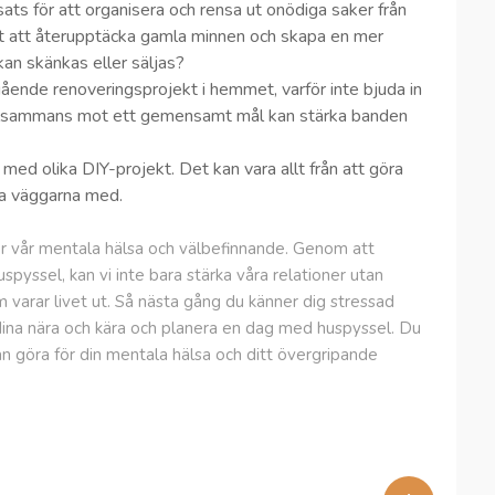
ts för att organisera och rensa ut onödiga saker från
t att återupptäcka gamla minnen och skapa en mer
kan skänkas eller säljas?
ående renoveringsprojekt i hemmet, varför inte bjuda in
a tillsammans mot ett gemensamt mål kan stärka banden
a med olika DIY-projekt. Det kan vara allt från att göra
da väggarna med.
r vår mentala hälsa och välbefinnande. Genom att
yssel, kan vi inte bara stärka våra relationer utan
m varar livet ut. Så nästa gång du känner dig stressad
 dina nära och kära och planera en dag med huspyssel. Du
 göra för din mentala hälsa och ditt övergripande