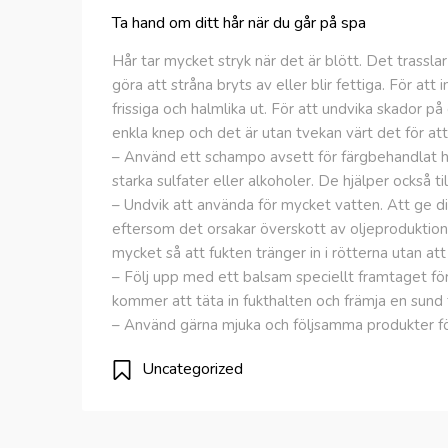
Ta hand om ditt hår när du går på spa
Hår tar mycket stryk när det är blött. Det trasslar 
göra att stråna bryts av eller blir fettiga. För att 
frissiga och halmlika ut. För att undvika skador p
enkla knep och det är utan tvekan värt det för att
– Använd ett schampo avsett för färgbehandlat 
starka sulfater eller alkoholer. De hjälper också til
– Undvik att använda för mycket vatten. Att ge dit
eftersom det orsakar överskott av oljeproduktion 
mycket så att fukten tränger in i rötterna utan at
– Följ upp med ett balsam speciellt framtaget för
kommer att täta in fukthalten och främja en sund t
– Använd gärna mjuka och följsamma produkter för
Uncategorized