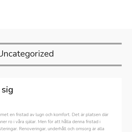
Uncategorized
 sig
mmet en fristad av lugn och komfort. Det är platsen där
er ro i våra själar. Men för att hålla denna fristad i
steringar. Renoveringar, underhåll och omsorg är alla