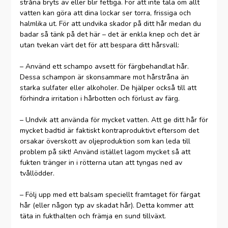
stråna bryts av eller blir fettiga. För att inte tala om allt
vatten kan göra att dina lockar ser torra, frissiga och
halmlika ut. För att undvika skador på ditt hår medan du
badar så tänk på det här – det är enkla knep och det är
utan tvekan värt det för att bespara ditt hårsvall:
– Använd ett schampo avsett för färgbehandlat hår.
Dessa schampon är skonsammare mot hårstråna än
starka sulfater eller alkoholer. De hjälper också till att
förhindra irritation i hårbotten och förlust av färg.
– Undvik att använda för mycket vatten. Att ge ditt hår för
mycket badtid är faktiskt kontraproduktivt eftersom det
orsakar överskott av oljeproduktion som kan leda till
problem på sikt! Använd istället lagom mycket så att
fukten tränger in i rötterna utan att tyngas ned av
tvållödder.
– Följ upp med ett balsam speciellt framtaget för färgat
hår (eller någon typ av skadat hår). Detta kommer att
täta in fukthalten och främja en sund tillväxt.