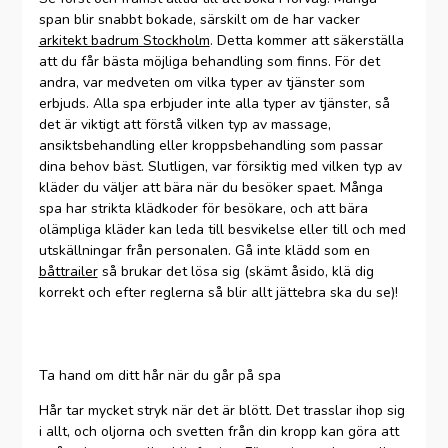
span blir snabbt bokade, särskilt om de har vacker
arkitekt badrum Stockholm
. Detta kommer att säkerställa
att du får bästa möjliga behandling som finns. För det
andra, var medveten om vilka typer av tjänster som
erbjuds. Alla spa erbjuder inte alla typer av tjänster, så
det är viktigt att förstå vilken typ av massage,
ansiktsbehandling eller kroppsbehandling som passar
dina behov bäst. Slutligen, var försiktig med vilken typ av
kläder du väljer att bära när du besöker spaet. Många
spa har strikta klädkoder för besökare, och att bära
olämpliga kläder kan leda till besvikelse eller till och med
utskällningar från personalen. Gå inte klädd som en
båttrailer
så brukar det lösa sig (skämt åsido, klä dig
korrekt och efter reglerna så blir allt jättebra ska du se)!
Ta hand om ditt hår när du går på spa
Hår tar mycket stryk när det är blött. Det trasslar ihop sig
i allt, och oljorna och svetten från din kropp kan göra att