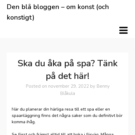
Skip
Den blå bloggen – om konst (och
to
konstigt)
content
Ska du åka på spa? Tänk
på det här!
Posted on
november 29, 2022
by
Benny
Blåkula
När du planerar din härliga resa till ett spa eller en
spaanläggning finns det några saker som du definitivt bör
komma ihåg.
Se först och främst alltid till att boka i förväg. Många