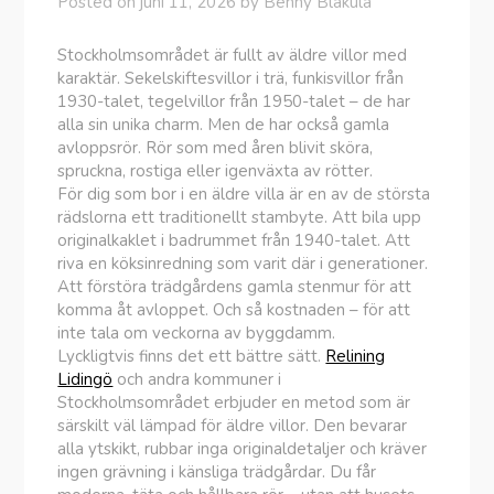
Posted on
juni 11, 2026
by
Benny Blåkula
Stockholmsområdet är fullt av äldre villor med
karaktär. Sekelskiftesvillor i trä, funkisvillor från
1930-talet, tegelvillor från 1950-talet – de har
alla sin unika charm. Men de har också gamla
avloppsrör. Rör som med åren blivit sköra,
spruckna, rostiga eller igenväxta av rötter.
För dig som bor i en äldre villa är en av de största
rädslorna ett traditionellt stambyte. Att bila upp
originalkaklet i badrummet från 1940-talet. Att
riva en köksinredning som varit där i generationer.
Att förstöra trädgårdens gamla stenmur för att
komma åt avloppet. Och så kostnaden – för att
inte tala om veckorna av byggdamm.
Lyckligtvis finns det ett bättre sätt.
Relining
Lidingö
och andra kommuner i
Stockholmsområdet erbjuder en metod som är
särskilt väl lämpad för äldre villor. Den bevarar
alla ytskikt, rubbar inga originaldetaljer och kräver
ingen grävning i känsliga trädgårdar. Du får