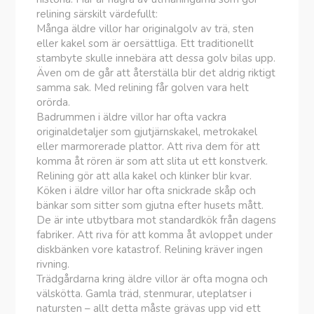
relining särskilt värdefullt:
Många äldre villor har originalgolv av trä, sten
eller kakel som är oersättliga. Ett traditionellt
stambyte skulle innebära att dessa golv bilas upp.
Även om de går att återställa blir det aldrig riktigt
samma sak. Med relining får golven vara helt
orörda.
Badrummen i äldre villor har ofta vackra
originaldetaljer som gjutjärnskakel, metrokakel
eller marmorerade plattor. Att riva dem för att
komma åt rören är som att slita ut ett konstverk.
Relining gör att alla kakel och klinker blir kvar.
Köken i äldre villor har ofta snickrade skåp och
bänkar som sitter som gjutna efter husets mått.
De är inte utbytbara mot standardkök från dagens
fabriker. Att riva för att komma åt avloppet under
diskbänken vore katastrof. Relining kräver ingen
rivning.
Trädgårdarna kring äldre villor är ofta mogna och
välskötta. Gamla träd, stenmurar, uteplatser i
natursten – allt detta måste grävas upp vid ett