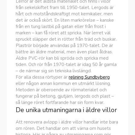
Lerrör är det äldsta materialet och finns i villor
från sekelskiftet fram till 1950-talet. Lergods är
hårt och motståndskraftigt mot kemikalier, men
det är också skört. En liten markrörelse – kanske
från en tung lastbil på gatan eller från frost i
marken – kan få röret att spricka. När lerret väl
spruckit släpper det in rötter från träd och buskar.
Plaströr började användas på 1970-talet. De är
bättre än äldre material, men även plast åldras.
Äldre PVC-rör kan bli spröda och spricka med
tiden. Och rör från 1970-talet är idag 50 år gamla
– de närmar sig sin tekniska livslängd.
För alla dessa rörtyper är
relining Sundbyberg
eller någon annan kommun en utmärkt lösning.
Metoden är oberoende av rörmaterialet och
fungerar på betong, gjutjärn, lergods och plast –
så länge röret fortfarande har sin form kvar.
De unika utmaningarna i äldre villor
Att renovera avlopp i äldre villor handlar inte bara
om rören. Det handlar om att värna om husets
historia. Här är några av utmaningarna som gör