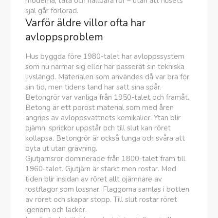
moderna, täta och hållbara rör – utan att husets
själ går förlorad.
Varför äldre villor ofta har
avloppsproblem
Hus byggda före 1980-talet har avloppssystem
som nu närmar sig eller har passerat sin tekniska
livslängd. Materialen som användes då var bra för
sin tid, men tidens tand har satt sina spår.
Betongrör var vanliga från 1950-talet och framåt.
Betong är ett poröst material som med åren
angrips av avloppsvattnets kemikalier. Ytan blir
ojämn, sprickor uppstår och till slut kan röret
kollapsa. Betongrör är också tunga och svåra att
byta ut utan grävning.
Gjutjärnsrör dominerade från 1800-talet fram till
1960-talet. Gjutjärn är starkt men rostar. Med
tiden blir insidan av röret allt ojämnare av
rostflagor som lossnar. Flaggorna samlas i botten
av röret och skapar stopp. Till slut rostar röret
igenom och läcker.