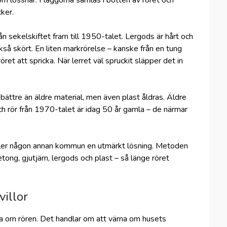
 som lossnar. Flaggorna samlas i botten av röret och
cker.
från sekelskiftet fram till 1950-talet. Lergods är hårt och
så skört. En liten markrörelse – kanske från en tung
röret att spricka. När lerret väl spruckit släpper det in
ättre än äldre material, men även plast åldras. Äldre
ch rör från 1970-talet är idag 50 år gamla – de närmar
ler någon annan kommun en utmärkt lösning. Metoden
ong, gjutjärn, lergods och plast – så länge röret
villor
bara om rören. Det handlar om att värna om husets