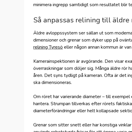
minimera ingrepp samtidigt som resultatet blir te
Så anpassas relining till äldre
Äldre avloppssystem ser sällan ut som moderna.
dimensioner och grenar som dyker upp på ovänta
relining Tyresö
eller någon annan kommun är van v
Kamerainspektionen är avgörande. Den visar exakt
överraskningar som döljer sig. Många äldre rör har 
åren. Det syns tydligt på kameran. Ofta är det i
ska dimensioneras.
Om röret har varierande diameter – till exempel
hantera. Strumpan tillverkas efter rörets faktis
diameterförändringar eller helt kollapsade sektio
Grenar som sitter snett eller har konstiga vinkla