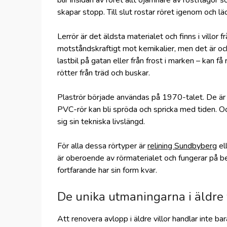
blir insidan av röret allt ojämnare av rostflagor
skapar stopp. Till slut rostar röret igenom och lä
Lerrör är det äldsta materialet och finns i villor 
motståndskraftigt mot kemikalier, men det är ock
lastbil på gatan eller från frost i marken – kan få 
rötter från träd och buskar.
Plaströr började användas på 1970-talet. De är b
PVC-rör kan bli spröda och spricka med tiden. O
sig sin tekniska livslängd.
För alla dessa rörtyper är
relining Sundbyberg
el
är oberoende av rörmaterialet och fungerar på bet
fortfarande har sin form kvar.
De unika utmaningarna i äldre 
Att renovera avlopp i äldre villor handlar inte 