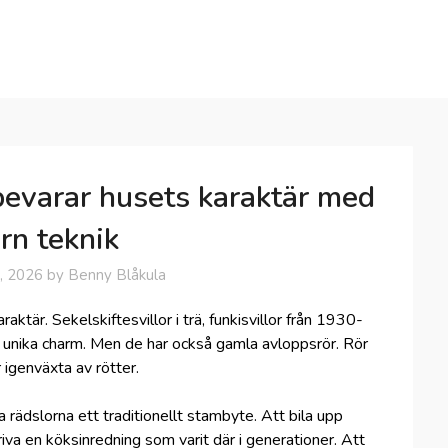
– bevarar husets karaktär med
rn teknik
1, 2026
by
Benny Blåkula
aktär. Sekelskiftesvillor i trä, funkisvillor från 1930-
sin unika charm. Men de har också gamla avloppsrör. Rör
 igenväxta av rötter.
ta rädslorna ett traditionellt stambyte. Att bila upp
iva en köksinredning som varit där i generationer. Att