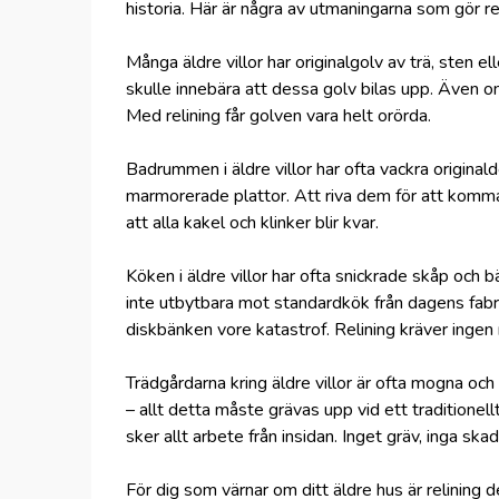
historia. Här är några av utmaningarna som gör reli
Många äldre villor har originalgolv av trä, sten el
skulle innebära att dessa golv bilas upp. Även om 
Med relining får golven vara helt orörda.
Badrummen i äldre villor har ofta vackra original
marmorerade plattor. Att riva dem för att komma 
att alla kakel och klinker blir kvar.
Köken i äldre villor har ofta snickrade skåp och 
inte utbytbara mot standardkök från dagens fabri
diskbänken vore katastrof. Relining kräver ingen r
Trädgårdarna kring äldre villor är ofta mogna och
– allt detta måste grävas upp vid ett traditionel
sker allt arbete från insidan. Inget gräv, inga sk
För dig som värnar om ditt äldre hus är relining d