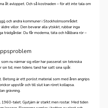
a åt avloppet. Och så kostnaden – för att inte tala om
ingö
och andra kommuner i Stockholmsområdet
ldre villor. Den bevarar alla ytskikt, rubbar inga
iga trädgårdar. Du får moderna, täta och hållbara rör –
vloppsproblem
om nu närmar sig eller har passerat sin tekniska
 sin tid, men tidens tand har satt sina spår.
t. Betong är ett poröst material som med åren angrips
rickor uppstår och till slut kan röret kollapsa.
tan grävning.
l 1960-talet. Gjutjärn är starkt men rostar. Med tiden