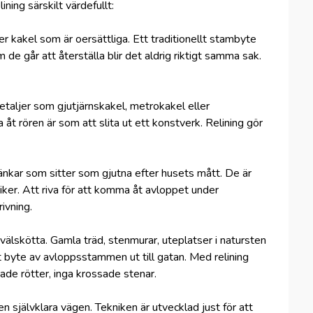
ning särskilt värdefullt:
ler kakel som är oersättliga. Ett traditionellt stambyte
de går att återställa blir det aldrig riktigt samma sak.
detaljer som gjutjärnskakel, metrokakel eller
åt rören är som att slita ut ett konstverk. Relining gör
bänkar som sitter som gjutna efter husets mått. De är
ker. Att riva för att komma åt avloppet under
ivning.
 välskötta. Gamla träd, stenmurar, uteplatser i natursten
lt byte av avloppsstammen ut till gatan. Med relining
adade rötter, inga krossade stenar.
en självklara vägen. Tekniken är utvecklad just för att