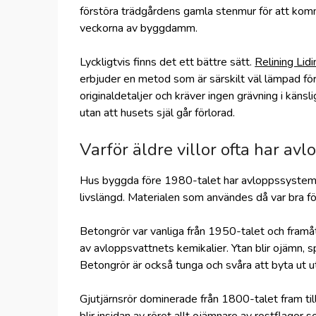
förstöra trädgårdens gamla stenmur för att komm
veckorna av byggdamm.
Lyckligtvis finns det ett bättre sätt.
Relining Lid
erbjuder en metod som är särskilt väl lämpad för ä
originaldetaljer och kräver ingen grävning i känsl
utan att husets själ går förlorad.
Varför äldre villor ofta har a
Hus byggda före 1980-talet har avloppssystem s
livslängd. Materialen som användes då var bra för
Betongrör var vanliga från 1950-talet och framå
av avloppsvattnets kemikalier. Ytan blir ojämn, sp
Betongrör är också tunga och svåra att byta ut u
Gjutjärnsrör dominerade från 1800-talet fram til