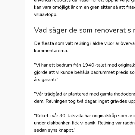
används robotstyrda fräsar för att öppna varje g
kan vara omöjligt är om en gren sitter så att fräs
villaavlopp.
Vad säger de som renoverat sin
De flesta som valt relining i äldre villor är över
kommentarerna:
”Vi har ett badrum från 1940-talet med originalka
gjorde att vi kunde behålla badrummet precis som
års garanti.”
”Vår trädgård är planterad med gamla rhododend
dem. Reliningen tog två dagar, inget grävdes upp
”Köket i vår 30-talsvilla har originalskåp som är
under diskbänken fick vi panik. Relining var räddn
sedan syns knappt.”