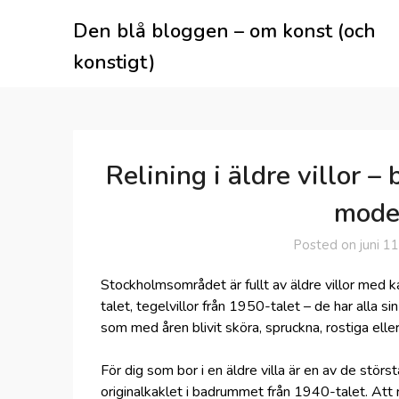
Skip
Den blå bloggen – om konst (och
to
content
konstigt)
Relining i äldre villor 
mode
Posted on
juni 1
Stockholmsområdet är fullt av äldre villor med kar
talet, tegelvillor från 1950-talet – de har alla 
som med åren blivit sköra, spruckna, rostiga eller
För dig som bor i en äldre villa är en av de störs
originalkaklet i badrummet från 1940-talet. Att r