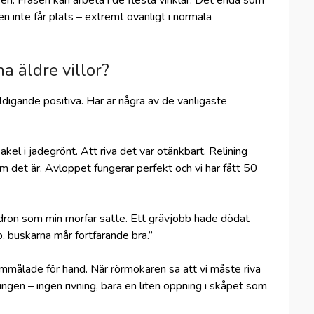
ren. Fräsen kan arbeta i de flesta vinklar. Det enda som
en inte får plats – extremt ovanligt i normala
a äldre villor?
väldigande positiva. Här är några av de vanligaste
kel i jadegrönt. Att riva det var otänkbart. Relining
 det är. Avloppet fungerar perfekt och vi har fått 50
ron som min morfar satte. Ett grävjobb hade dödat
, buskarna mår fortfarande bra.”
 immålade för hand. När rörmokaren sa att vi måste riva
ingen – ingen rivning, bara en liten öppning i skåpet som