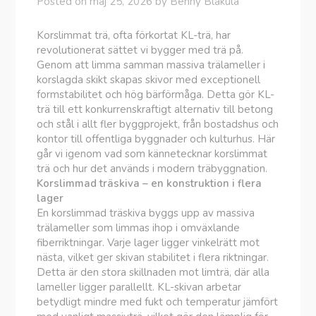
Posted on
maj 25, 2026
by
Benny Blåkula
Korslimmat trä, ofta förkortat KL-trä, har
revolutionerat sättet vi bygger med trä på.
Genom att limma samman massiva trälameller i
korslagda skikt skapas skivor med exceptionell
formstabilitet och hög bärförmåga. Detta gör KL-
trä till ett konkurrenskraftigt alternativ till betong
och stål i allt fler byggprojekt, från bostadshus och
kontor till offentliga byggnader och kulturhus. Här
går vi igenom vad som kännetecknar korslimmat
trä och hur det används i modern träbyggnation.
Korslimmad träskiva – en konstruktion i flera
lager
En korslimmad träskiva byggs upp av massiva
trälameller som limmas ihop i omväxlande
fiberriktningar. Varje lager ligger vinkelrätt mot
nästa, vilket ger skivan stabilitet i flera riktningar.
Detta är den stora skillnaden mot limträ, där alla
lameller ligger parallellt. KL-skivan arbetar
betydligt mindre med fukt och temperatur jämfört