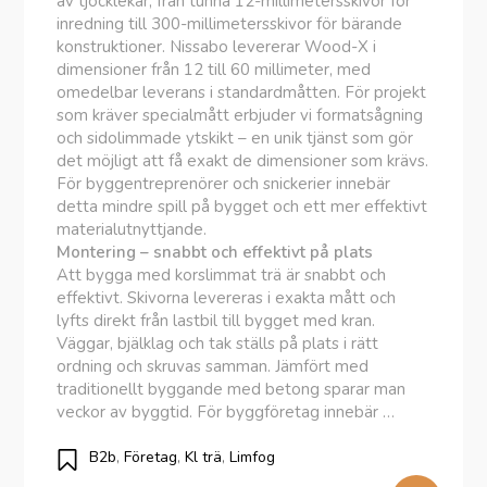
av tjocklekar, från tunna 12-millimetersskivor för
inredning till 300-millimetersskivor för bärande
konstruktioner. Nissabo levererar Wood-X i
dimensioner från 12 till 60 millimeter, med
omedelbar leverans i standardmåtten. För projekt
som kräver specialmått erbjuder vi formatsågning
och sidolimmade ytskikt – en unik tjänst som gör
det möjligt att få exakt de dimensioner som krävs.
För byggentreprenörer och snickerier innebär
detta mindre spill på bygget och ett mer effektivt
materialutnyttjande.
Montering – snabbt och effektivt på plats
Att bygga med korslimmat trä är snabbt och
effektivt. Skivorna levereras i exakta mått och
lyfts direkt från lastbil till bygget med kran.
Väggar, bjälklag och tak ställs på plats i rätt
ordning och skruvas samman. Jämfört med
traditionellt byggande med betong sparar man
veckor av byggtid. För byggföretag innebär …
B2b
,
Företag
,
Kl trä
,
Limfog