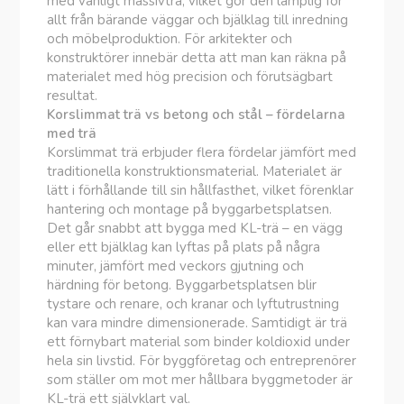
med vanligt massivträ, vilket gör den lämplig för
allt från bärande väggar och bjälklag till inredning
och möbelproduktion. För arkitekter och
konstruktörer innebär detta att man kan räkna på
materialet med hög precision och förutsägbart
resultat.
Korslimmat trä vs betong och stål – fördelarna
med trä
Korslimmat trä erbjuder flera fördelar jämfört med
traditionella konstruktionsmaterial. Materialet är
lätt i förhållande till sin hållfasthet, vilket förenklar
hantering och montage på byggarbetsplatsen.
Det går snabbt att bygga med KL-trä – en vägg
eller ett bjälklag kan lyftas på plats på några
minuter, jämfört med veckors gjutning och
härdning för betong. Byggarbetsplatsen blir
tystare och renare, och kranar och lyftutrustning
kan vara mindre dimensionerade. Samtidigt är trä
ett förnybart material som binder koldioxid under
hela sin livstid. För byggföretag och entreprenörer
som ställer om mot mer hållbara byggmetoder är
KL-trä ett självklart val.