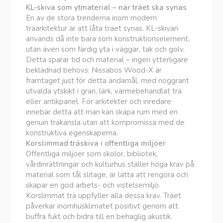
KL-skiva som ytmaterial – när träet ska synas
En av de stora trenderna inom modern
träarkitektur är att låta träet synas. KL-skivan
används då inte bara som konstruktionselement,
utan även som färdig yta i väggar, tak och golv.
Detta sparar tid och material – ingen ytterligare
beklädnad behövs. Nissabos Wood-X är
framtaget just för detta ändamål, med noggrant
utvalda ytskikt i gran, lärk, värmebehandlat trä
eller antikpanel. För arkitekter och inredare
innebär detta att man kan skapa rum med en
genuin träkänsla utan att kompromissa med de
konstruktiva egenskaperna.
Korslimmad träskiva i offentliga miljöer
Offentliga miljöer som skolor, bibliotek,
vårdinrättningar och kulturhus ställer höga krav på
material som tål slitage, är lätta att rengöra och
skapar en god arbets- och vistelsemiljö.
Korslimmat trä uppfyller alla dessa krav. Träet
påverkar inomhusklimatet positivt genom att
buffra fukt och bidra till en behaglig akustik.