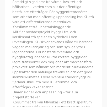
Samtidigt signalerar trä värme, kvalitet och
hållbarhet – värden som allt fler offentliga
beställare efterfrågar. För byggentreprenörer
som arbetar med offentlig upphandling kan KL-trä
vara ett differentierande materialval.
Korslimmat trä i bostadsbyggande
Allt fler bostadsprojekt byggs i trä, och
korslimmat trä spelar en nyckelroll i den
utvecklingen. KL-skivor används både till bärande
väggar, mellanbjälklag och som synliga ytor i
lägenheterna. För bostadsutvecklare och
byggföretag innebär KL-trä kortare byggtider,
lägre transporter och möjlighet att marknadsföra
projektet som hållbart och modernt. Slutkunderna
uppskattar den naturliga träkänslan och det goda
inomhusklimatet. I flera svenska städer byggs nu
flerfamiljshus i trä med KL-stomme, och
efterfrågan växer snabbt.
Dimensioner och anpassning – för alla
projektstorlekar
Korslimmat trä kan tillverkas i ett brett spektrum