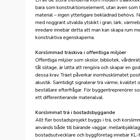
En av de stora trenderna inom modern träarkitekt
bara som konstruktionselement, utan även som fär
material – ingen ytterligare beklädnad behövs. 
med noggrant utvalda ytskikt i gran, lärk, värmeb
inredare innebär detta att man kan skapa rum m
konstruktiva egenskaperna.
Korslimmad träskiva i offentliga miljöer
Offentliga miljöer som skolor, bibliotek, vårdinr
tål slitage, är lätta att rengöra och skapar en go
dessa krav. Träet påverkar inomhusklimatet positi
akustik. Samtidigt signalerar trä värme, kvalitet 
beställare efterfrågar. För byggentreprenörer s
ett differentierande materialval.
Korslimmat trä i bostadsbyggande
Allt fler bostadsprojekt byggs i trä, och korslimm
används både till bärande väggar, mellanbjälklag
bostadsutvecklare och byggföretag innebär KL-tr