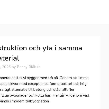
struktion och yta i samma
terial
, 2026
by
Benny Blåkula
utionerat sättet vi bygger med trä på. Genom att limma
apas skivor med exceptionell formstabilitet och hög
tigt alternativ till betong och stål i allt fler
entliga byggnader och kulturhus. Här går vi igenom vad
vänds i modern träbyggnation.