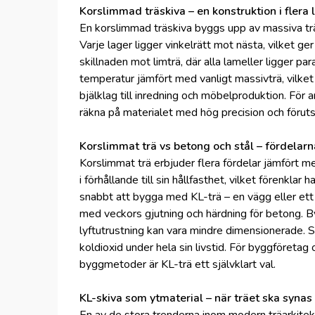
Korslimmad träskiva – en konstruktion i flera 
En korslimmad träskiva byggs upp av massiva trä
Varje lager ligger vinkelrätt mot nästa, vilket ger 
skillnaden mot limträ, där alla lameller ligger pa
temperatur jämfört med vanligt massivträ, vilket 
bjälklag till inredning och möbelproduktion. För 
räkna på materialet med hög precision och föruts
Korslimmat trä vs betong och stål – fördelar
Korslimmat trä erbjuder flera fördelar jämfört me
i förhållande till sin hållfasthet, vilket förenkl
snabbt att bygga med KL-trä – en vägg eller ett 
med veckors gjutning och härdning för betong. By
lyftutrustning kan vara mindre dimensionerade. S
koldioxid under hela sin livstid. För byggföreta
byggmetoder är KL-trä ett självklart val.
KL-skiva som ytmaterial – när träet ska synas