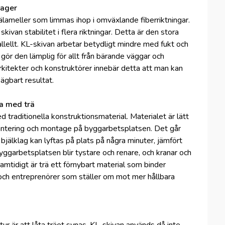
lager
lameller som limmas ihop i omväxlande fiberriktningar.
skivan stabilitet i flera riktningar. Detta är den stora
rallellt. KL-skivan arbetar betydligt mindre med fukt och
gör den lämplig för allt från bärande väggar och
arkitekter och konstruktörer innebär detta att man kan
ägbart resultat.
na med trä
d traditionella konstruktionsmaterial. Materialet är lätt
ar hantering och montage på byggarbetsplatsen. Det går
bjälklag kan lyftas på plats på några minuter, jämfört
ggarbetsplatsen blir tystare och renare, och kranar och
amtidigt är trä ett förnybart material som binder
g och entreprenörer som ställer om mot mer hållbara