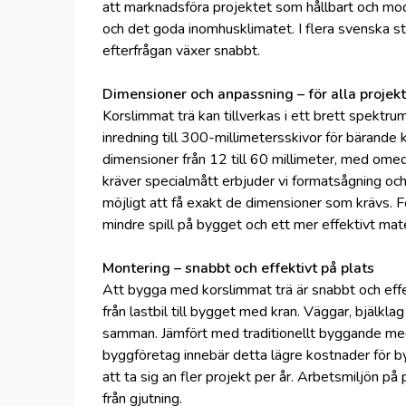
att marknadsföra projektet som hållbart och mod
och det goda inomhusklimatet. I flera svenska s
efterfrågan växer snabbt.
Dimensioner och anpassning – för alla projekt
Korslimmat trä kan tillverkas i ett brett spektru
inredning till 300-millimetersskivor för bärande
dimensioner från 12 till 60 millimeter, med ome
kräver specialmått erbjuder vi formatsågning och
möjligt att få exakt de dimensioner som krävs. F
mindre spill på bygget och ett mer effektivt mate
Montering – snabbt och effektivt på plats
Att bygga med korslimmat trä är snabbt och effek
från lastbil till bygget med kran. Väggar, bjälklag
samman. Jämfört med traditionellt byggande me
byggföretag innebär detta lägre kostnader för b
att ta sig an fler projekt per år. Arbetsmiljön på
från gjutning.