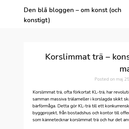
Skip
Den blå bloggen – om konst (och
to
content
konstigt)
Korslimmat trä – kon
ma
Posted on
maj 25
Korslimmat trä, ofta förkortat KL-trä, har revol
samman massiva trälameller i korslagda skikt sk
bärförmåga. Detta gör KL-trä till ett konkurrenskraf
byggprojekt, från bostadshus och kontor till off
som kännetecknar korslimmat trä och hur det an