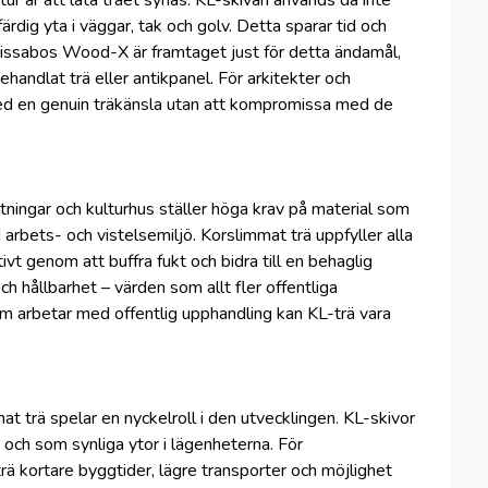
ur är att låta träet synas. KL-skivan används då inte
dig yta i väggar, tak och golv. Detta sparar tid och
Nissabos Wood-X är framtaget just för detta ändamål,
ehandlat trä eller antikpanel. För arkitekter och
ed en genuin träkänsla utan att kompromissa med de
ättningar och kulturhus ställer höga krav på material som
d arbets- och vistelsemiljö. Korslimmat trä uppfyller alla
vt genom att buffra fukt och bidra till en behaglig
och hållbarhet – värden som allt fler offentliga
om arbetar med offentlig upphandling kan KL-trä vara
at trä spelar en nyckelroll i den utvecklingen. KL-skivor
 och som synliga ytor i lägenheterna. För
ä kortare byggtider, lägre transporter och möjlighet