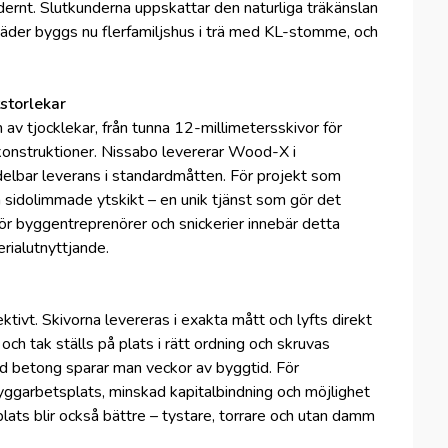
ernt. Slutkunderna uppskattar den naturliga träkänslan
täder byggs nu flerfamiljshus i trä med KL-stomme, och
storlekar
m av tjocklekar, från tunna 12-millimetersskivor för
 konstruktioner. Nissabo levererar Wood-X i
delbar leverans i standardmåtten. För projekt som
 sidolimmade ytskikt – en unik tjänst som gör det
ör byggentreprenörer och snickerier innebär detta
rialutnyttjande.
tivt. Skivorna levereras i exakta mått och lyfts direkt
 och tak ställs på plats i rätt ordning och skruvas
d betong sparar man veckor av byggtid. För
yggarbetsplats, minskad kapitalbindning och möjlighet
 plats blir också bättre – tystare, torrare och utan damm