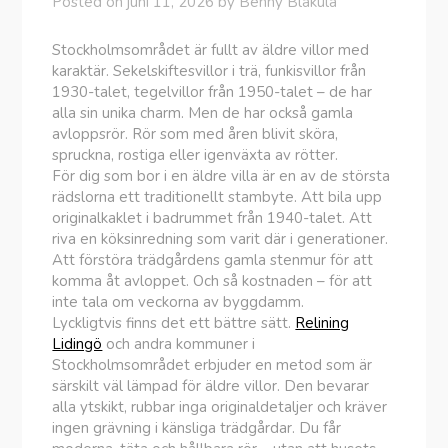
Posted on
juni 11, 2026
by
Benny Blåkula
Stockholmsområdet är fullt av äldre villor med
karaktär. Sekelskiftesvillor i trä, funkisvillor från
1930-talet, tegelvillor från 1950-talet – de har
alla sin unika charm. Men de har också gamla
avloppsrör. Rör som med åren blivit sköra,
spruckna, rostiga eller igenväxta av rötter.
För dig som bor i en äldre villa är en av de största
rädslorna ett traditionellt stambyte. Att bila upp
originalkaklet i badrummet från 1940-talet. Att
riva en köksinredning som varit där i generationer.
Att förstöra trädgårdens gamla stenmur för att
komma åt avloppet. Och så kostnaden – för att
inte tala om veckorna av byggdamm.
Lyckligtvis finns det ett bättre sätt.
Relining
Lidingö
och andra kommuner i
Stockholmsområdet erbjuder en metod som är
särskilt väl lämpad för äldre villor. Den bevarar
alla ytskikt, rubbar inga originaldetaljer och kräver
ingen grävning i känsliga trädgårdar. Du får