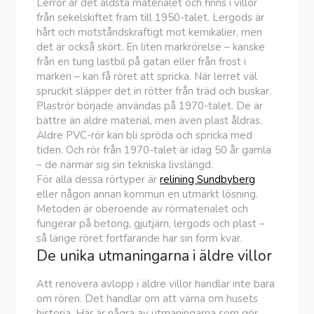
Lerrör är det äldsta materialet och finns i villor
från sekelskiftet fram till 1950-talet. Lergods är
hårt och motståndskraftigt mot kemikalier, men
det är också skört. En liten markrörelse – kanske
från en tung lastbil på gatan eller från frost i
marken – kan få röret att spricka. När lerret väl
spruckit släpper det in rötter från träd och buskar.
Plaströr började användas på 1970-talet. De är
bättre än äldre material, men även plast åldras.
Äldre PVC-rör kan bli spröda och spricka med
tiden. Och rör från 1970-talet är idag 50 år gamla
– de närmar sig sin tekniska livslängd.
För alla dessa rörtyper är
relining Sundbyberg
eller någon annan kommun en utmärkt lösning.
Metoden är oberoende av rörmaterialet och
fungerar på betong, gjutjärn, lergods och plast –
så länge röret fortfarande har sin form kvar.
De unika utmaningarna i äldre villor
Att renovera avlopp i äldre villor handlar inte bara
om rören. Det handlar om att värna om husets
historia. Här är några av utmaningarna som gör