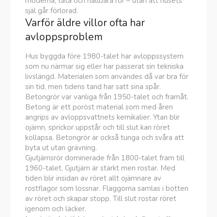
moderna, täta och hållbara rör – utan att husets
själ går förlorad.
Varför äldre villor ofta har
avloppsproblem
Hus byggda före 1980-talet har avloppssystem
som nu närmar sig eller har passerat sin tekniska
livslängd. Materialen som användes då var bra för
sin tid, men tidens tand har satt sina spår.
Betongrör var vanliga från 1950-talet och framåt.
Betong är ett poröst material som med åren
angrips av avloppsvattnets kemikalier. Ytan blir
ojämn, sprickor uppstår och till slut kan röret
kollapsa. Betongrör är också tunga och svåra att
byta ut utan grävning.
Gjutjärnsrör dominerade från 1800-talet fram till
1960-talet. Gjutjärn är starkt men rostar. Med
tiden blir insidan av röret allt ojämnare av
rostflagor som lossnar. Flaggorna samlas i botten
av röret och skapar stopp. Till slut rostar röret
igenom och läcker.