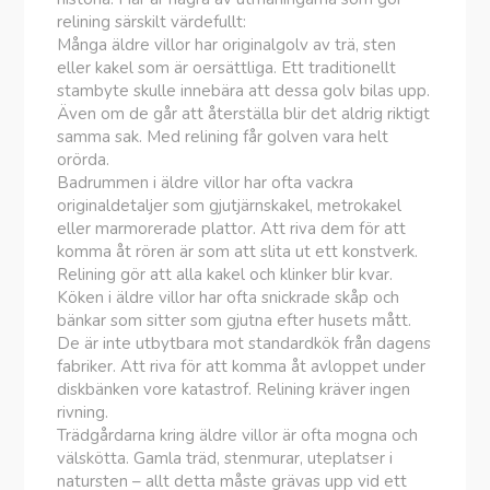
relining särskilt värdefullt:
Många äldre villor har originalgolv av trä, sten
eller kakel som är oersättliga. Ett traditionellt
stambyte skulle innebära att dessa golv bilas upp.
Även om de går att återställa blir det aldrig riktigt
samma sak. Med relining får golven vara helt
orörda.
Badrummen i äldre villor har ofta vackra
originaldetaljer som gjutjärnskakel, metrokakel
eller marmorerade plattor. Att riva dem för att
komma åt rören är som att slita ut ett konstverk.
Relining gör att alla kakel och klinker blir kvar.
Köken i äldre villor har ofta snickrade skåp och
bänkar som sitter som gjutna efter husets mått.
De är inte utbytbara mot standardkök från dagens
fabriker. Att riva för att komma åt avloppet under
diskbänken vore katastrof. Relining kräver ingen
rivning.
Trädgårdarna kring äldre villor är ofta mogna och
välskötta. Gamla träd, stenmurar, uteplatser i
natursten – allt detta måste grävas upp vid ett