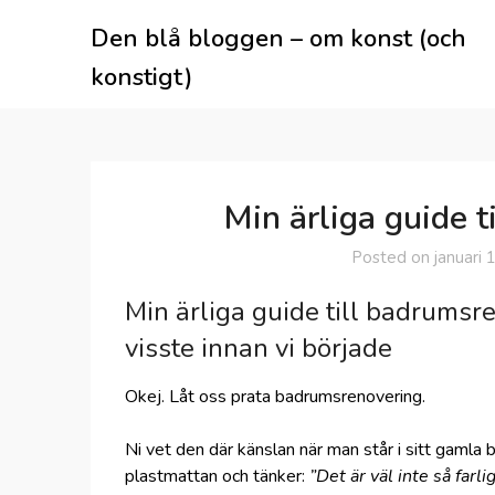
Skip
Den blå bloggen – om konst (och
to
content
konstigt)
Min ärliga guide 
Posted on
januari 
Min ärliga guide till badrumsre
visste innan vi började
Okej. Låt oss prata badrumsrenovering.
Ni vet den där känslan när man står i sitt gamla 
plastmattan och tänker:
”Det är väl inte så farli