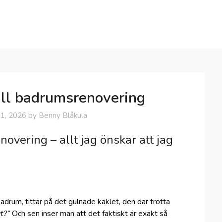
till badrumsrenovering
11, 2026
by
Benny Blåkula
novering – allt jag önskar att jag
badrum, tittar på det gulnade kaklet, den där trötta
gt?”
Och sen inser man att det faktiskt är exakt så