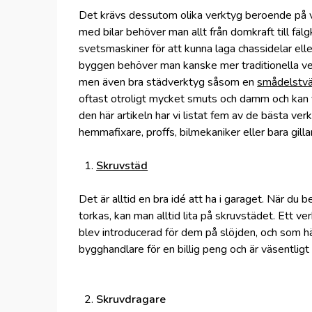
Det krävs dessutom olika verktyg beroende på v
med bilar behöver man allt från domkraft till fälg
svetsmaskiner för att kunna laga chassidelar elle
byggen behöver man kanske mer traditionella ve
men även bra städverktyg såsom en
smådelstvä
oftast otroligt mycket smuts och damm och kan v
den här artikeln har vi listat fem av de bästa ve
hemmafixare, proffs, bilmekaniker eller bara gilla
Skruvstäd
Det är alltid en bra idé att ha i garaget. När du 
torkas, kan man alltid lita på skruvstädet. Ett
blev introducerad för dem på slöjden, och som h
bygghandlare för en billig peng och är väsentligt
Skruvdragare