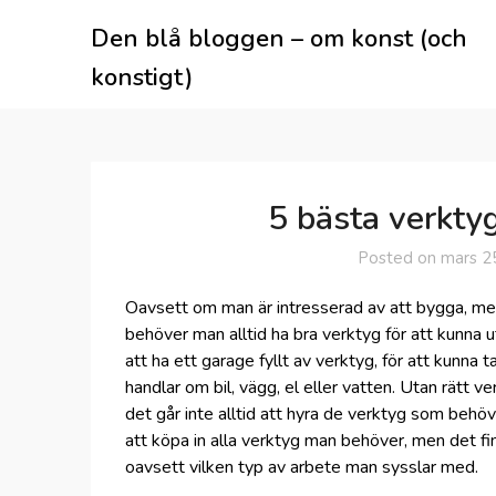
Skip
Den blå bloggen – om konst (och
to
content
konstigt)
5 bästa verktyg
Posted on
mars 2
Oavsett om man är intresserad av att bygga, mec
behöver man alltid ha bra verktyg för att kunna u
att ha ett garage fyllt av verktyg, för att kunna 
handlar om bil, vägg, el eller vatten. Utan rätt ve
det går inte alltid att hyra de verktyg som behö
att köpa in alla verktyg man behöver, men det 
oavsett vilken typ av arbete man sysslar med.