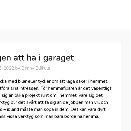
en att ha i garaget
5, 2022
by
Benny Blåkula
ka med bilar eller tycker om att laga saker i hemmet,
tföra sina intressen. För hemmafixaren är det väsentligt
ta sig an olika projekt runt om i hemmet, vare sig det
rktyg blir det svårt att ta sig an de jobben man vill och
vs – ibland måste man köpa in dem. Det kan vara dyrt
finns vissa verktyg som man bara borde ha hemma,