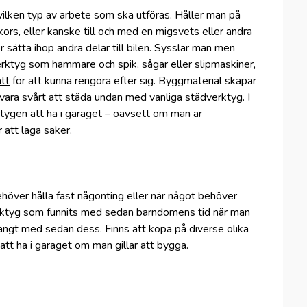
ilken typ av arbete som ska utföras. Håller man på
kors, eller kanske till och med en
migsvets
eller andra
r sätta ihop andra delar till bilen. Sysslar man men
rktyg som hammare och spik, sågar eller slipmaskiner,
tt
för att kunna rengöra efter sig. Byggmaterial skapar
ara svårt att städa undan med vanliga städverktyg. I
rktygen att ha i garaget – oavsett om man är
r att laga saker.
behöver hålla fast någonting eller när något behöver
 verktyg som funnits med sedan barndomens tid när man
ängt med sedan dess. Finns att köpa på diverse olika
 att ha i garaget om man gillar att bygga.