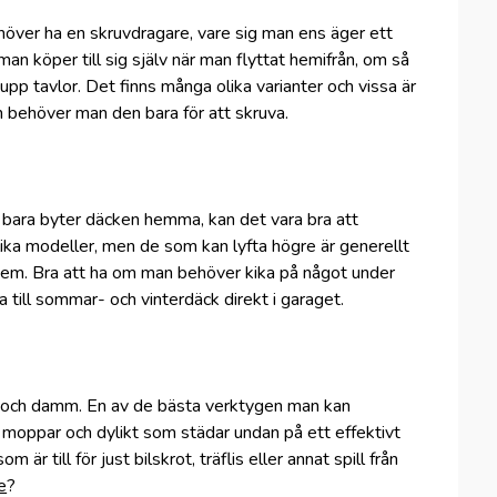
ehöver ha en skruvdragare, vare sig man ens äger ett
man köper till sig själv när man flyttat hemifrån, om så
 upp tavlor. Det finns många olika varianter och vissa är
 behöver man den bara för att skruva.
n bara byter däcken hemma, kan det vara bra att
olika modeller, men de som kan lyfta högre är generellt
em. Bra att ha om man behöver kika på något under
a till sommar- och vinterdäck direkt i garaget.
 och damm. En av de bästa verktygen man kan
moppar och dylikt som städar undan på ett effektivt
r till för just bilskrot, träflis eller annat spill från
e
?