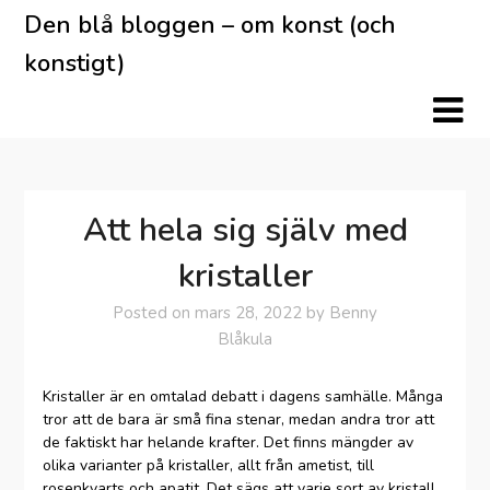
Skip
Den blå bloggen – om konst (och
to
konstigt)
content
Att hela sig själv med
kristaller
Posted on
mars 28, 2022
by
Benny
Blåkula
Kristaller är en omtalad debatt i dagens samhälle. Många
tror att de bara är små fina stenar, medan andra tror att
de faktiskt har helande krafter. Det finns mängder av
olika varianter på kristaller, allt från ametist, till
rosenkvarts och apatit. Det sägs att varje sort av kristall