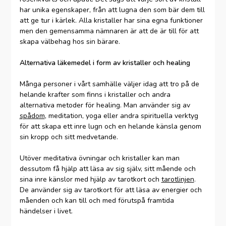
har unika egenskaper, från att lugna den som bär dem till
att ge tur i kärlek. Alla kristaller har sina egna funktioner
men den gemensamma nämnaren är att de är till för att
skapa välbehag hos sin bärare.
Alternativa läkemedel i form av kristaller och healing
Många personer i vårt samhälle väljer idag att tro på de
helande krafter som finns i kristaller och andra
alternativa metoder för healing. Man använder sig av
spådom
, meditation, yoga eller andra spirituella verktyg
för att skapa ett inre lugn och en helande känsla genom
sin kropp och sitt medvetande.
Utöver meditativa övningar och kristaller kan man
dessutom få hjälp att läsa av sig själv, sitt mående och
sina inre känslor med hjälp av tarotkort och
tarotlinjen
.
De använder sig av tarotkort för att läsa av energier och
måenden och kan till och med förutspå framtida
händelser i livet.