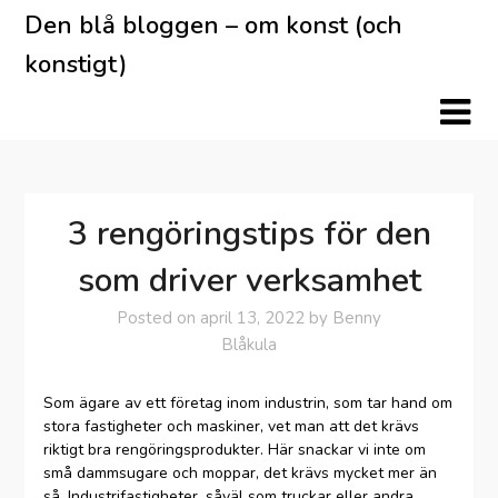
Skip
Den blå bloggen – om konst (och
to
konstigt)
content
3 rengöringstips för den
som driver verksamhet
Posted on
april 13, 2022
by
Benny
Blåkula
Som ägare av ett företag inom industrin, som tar hand om
stora fastigheter och maskiner, vet man att det krävs
riktigt bra rengöringsprodukter. Här snackar vi inte om
små dammsugare och moppar, det krävs mycket mer än
så. Industrifastigheter, såväl som truckar eller andra