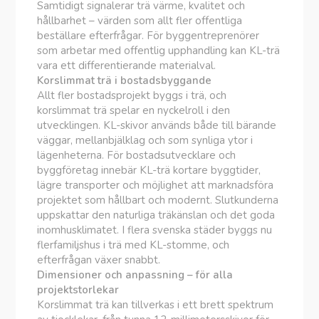
Samtidigt signalerar trä värme, kvalitet och
hållbarhet – värden som allt fler offentliga
beställare efterfrågar. För byggentreprenörer
som arbetar med offentlig upphandling kan KL-trä
vara ett differentierande materialval.
Korslimmat trä i bostadsbyggande
Allt fler bostadsprojekt byggs i trä, och
korslimmat trä spelar en nyckelroll i den
utvecklingen. KL-skivor används både till bärande
väggar, mellanbjälklag och som synliga ytor i
lägenheterna. För bostadsutvecklare och
byggföretag innebär KL-trä kortare byggtider,
lägre transporter och möjlighet att marknadsföra
projektet som hållbart och modernt. Slutkunderna
uppskattar den naturliga träkänslan och det goda
inomhusklimatet. I flera svenska städer byggs nu
flerfamiljshus i trä med KL-stomme, och
efterfrågan växer snabbt.
Dimensioner och anpassning – för alla
projektstorlekar
Korslimmat trä kan tillverkas i ett brett spektrum