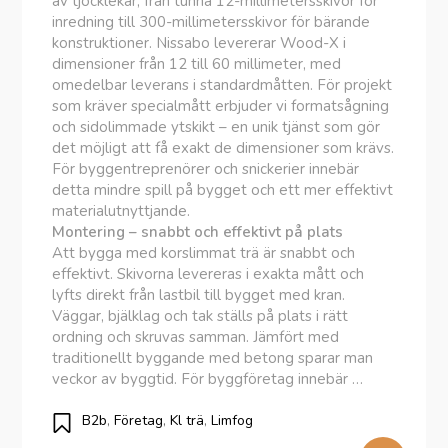
av tjocklekar, från tunna 12-millimetersskivor för
inredning till 300-millimetersskivor för bärande
konstruktioner. Nissabo levererar Wood-X i
dimensioner från 12 till 60 millimeter, med
omedelbar leverans i standardmåtten. För projekt
som kräver specialmått erbjuder vi formatsågning
och sidolimmade ytskikt – en unik tjänst som gör
det möjligt att få exakt de dimensioner som krävs.
För byggentreprenörer och snickerier innebär
detta mindre spill på bygget och ett mer effektivt
materialutnyttjande.
Montering – snabbt och effektivt på plats
Att bygga med korslimmat trä är snabbt och
effektivt. Skivorna levereras i exakta mått och
lyfts direkt från lastbil till bygget med kran.
Väggar, bjälklag och tak ställs på plats i rätt
ordning och skruvas samman. Jämfört med
traditionellt byggande med betong sparar man
veckor av byggtid. För byggföretag innebär …
B2b
,
Företag
,
Kl trä
,
Limfog