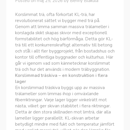
Posted on
maj 25, 2026
by
Benny Blåkula
Korslimmat trä, ofta förkortat KL-trä, har
revolutionerat sättet vi bygger med trä på.
Genom att limma samman massiva trälameller i
korslagda skikt skapas skivor med exceptionell
formstabilitet och hög bärförmåga. Detta gör KL-
trä till ett konkurrenskraftigt alternativ till betong
och stål i allt fler byggprojekt, från bostadshus och
kontor till offentliga byggnader och kulturhus. Här
går vi igenom vad som kännetecknar korslimmat
trä och hur det används i modern träbyggnation.
Korslimmad träskiva – en konstruktion i flera
lager
En korslimmad träskiva byggs upp av massiva
trälameller som limmas ihop i omväxlande
fiberriktningar. Varje lager ligger vinkelrätt mot
nästa, vilket ger skivan stabilitet i flera riktningar.
Detta är den stora skillnaden mot limträ, där alla
lameller ligger parallellt. KL-skivan arbetar
betydligt mindre med fukt och temperatur jämfört