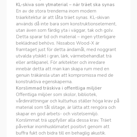
KL-skiva som ytmaterial – när träet ska synas
En av de stora trenderna inom modern
träarkitektur är att låta träet synas. KL-skivan
används då inte bara som konstruktionselement,
utan även som färdig yta i väggar, tak och golv.
Detta sparar tid och material – ingen ytterligare
beklädnad behövs. Nissabos Wood-X är
framtaget just för detta ändamål, med noggrant
utvalda ytskikt i gran, lärk, värmebehandlat trä
eller antikpanel. För arkitekter och inredare
innebär detta att man kan skapa rum med en
genuin träkänsla utan att kompromissa med de
konstruktiva egenskaperna.
Korslimmad träskiva i offentliga miljöer
Offentliga miljöer som skolor, bibliotek,
vårdinrättningar och kulturhus ställer höga krav på
material som tål slitage, är lätta att rengöra och
skapar en god arbets- och vistelsemiljö.
Korslimmat trä uppfyller alla dessa krav. Träet
påverkar inomhusklimatet positivt genom att
buffra fukt och bidra till en behaglig akustik.