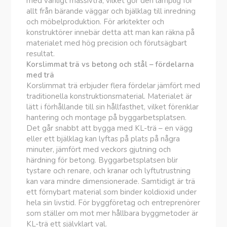
med vanligt massivträ, vilket gör den lämplig för
allt från bärande väggar och bjälklag till inredning
och möbelproduktion. För arkitekter och
konstruktörer innebär detta att man kan räkna på
materialet med hög precision och förutsägbart
resultat.
Korslimmat trä vs betong och stål – fördelarna
med trä
Korslimmat trä erbjuder flera fördelar jämfört med
traditionella konstruktionsmaterial. Materialet är
lätt i förhållande till sin hållfasthet, vilket förenklar
hantering och montage på byggarbetsplatsen.
Det går snabbt att bygga med KL-trä – en vägg
eller ett bjälklag kan lyftas på plats på några
minuter, jämfört med veckors gjutning och
härdning för betong. Byggarbetsplatsen blir
tystare och renare, och kranar och lyftutrustning
kan vara mindre dimensionerade. Samtidigt är trä
ett förnybart material som binder koldioxid under
hela sin livstid. För byggföretag och entreprenörer
som ställer om mot mer hållbara byggmetoder är
KL-trä ett självklart val.