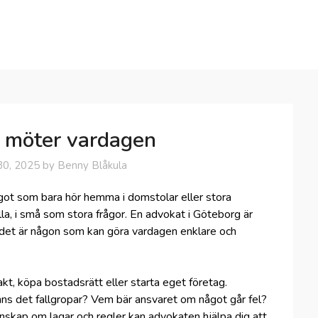
n möter vardagen
30, 2025
by
Benny Blåkula
ågot som bara hör hemma i domstolar eller stora
lla, i små som stora frågor. En advokat i Göteborg är
– det är någon som kan göra vardagen enklare och
akt, köpa bostadsrätt eller starta eget företag.
Finns det fallgropar? Vem bär ansvaret om något går fel?
kap om lagar och regler kan advokaten hjälpa dig att