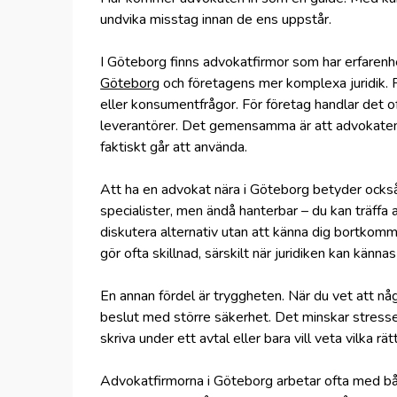
undvika misstag innan de ens uppstår.
I Göteborg finns advokatfirmor som har erfarenh
Göteborg
och företagens mer komplexa juridik. F
eller konsumentfrågor. För företag handlar det o
leverantörer. Det gemensamma är att advokaten ö
faktiskt går att använda.
Att ha en advokat nära i Göteborg betyder också
specialister, men ändå hanterbar – du kan träff
diskutera alternativ utan att känna dig bortkom
gör ofta skillnad, särskilt när juridiken kan känna
En annan fördel är tryggheten. När du vet att någ
beslut med större säkerhet. Det minskar stressen
skriva under ett avtal eller bara vill veta vilka rät
Advokatfirmorna i Göteborg arbetar ofta med båd