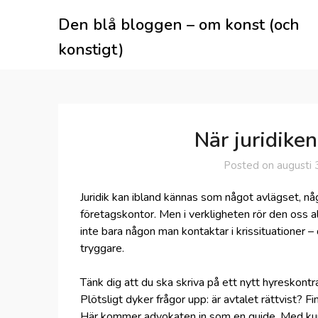
Skip
Den blå bloggen – om konst (och
to
content
konstigt)
När juridike
Posted on
augusti 
Juridik kan ibland kännas som något avlägset, n
företagskontor. Men i verkligheten rör den oss a
inte bara någon man kontaktar i krissituationer 
tryggare.
Tänk dig att du ska skriva på ett nytt hyreskontr
Plötsligt dyker frågor upp: är avtalet rättvist? 
Här kommer advokaten in som en guide. Med kuns