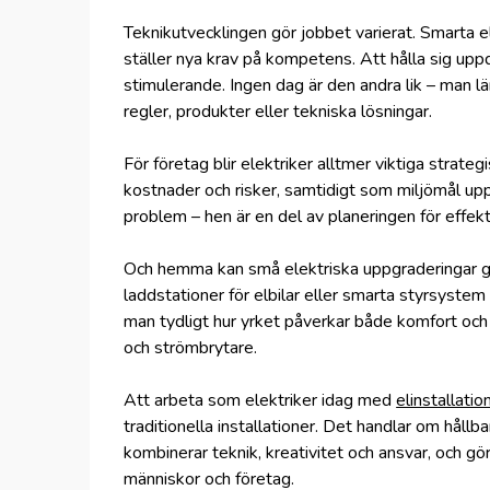
Teknikutvecklingen gör jobbet varierat. Smarta 
ställer nya krav på kompetens. Att hålla sig upp
stimulerande. Ingen dag är den andra lik – man lä
regler, produkter eller tekniska lösningar.
För företag blir elektriker alltmer viktiga strat
kostnader och risker, samtidigt som miljömål upp
problem – hen är en del av planeringen för effekt
Och hemma kan små elektriska uppgraderingar gö
laddstationer för elbilar eller smarta styrsyste
man tydligt hur yrket påverkar både komfort och
och strömbrytare.
Att arbeta som elektriker idag med
elinstallati
traditionella installationer. Det handlar om hållb
kombinerar teknik, kreativitet och ansvar, och gö
människor och företag.