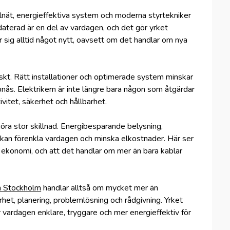
elnät, energieffektiva system och moderna styrtekniker
daterad är en del av vardagen, och det gör yrket
r sig alltid något nytt, oavsett om det handlar om nya
egiskt. Rätt installationer och optimerade system minskar
nås. Elektrikern är inte längre bara någon som åtgärdar
ivitet, säkerhet och hållbarhet.
ra stor skillnad. Energibesparande belysning,
m kan förenkla vardagen och minska elkostnader. Här ser
 ekonomi, och att det handlar om mer än bara kablar
on Stockholm
handlar alltså om mycket mer än
arhet, planering, problemlösning och rådgivning. Yrket
r vardagen enklare, tryggare och mer energieffektiv för