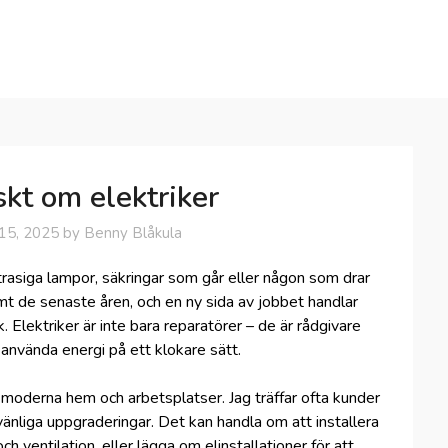
skt om elektriker
15, 2025
by
Benny Blåkula
trasiga lampor, säkringar som går eller någon som drar
mt de senaste åren, och en ny sida av jobbet handlar
. Elektriker är inte bara reparatörer – de är rådgivare
använda energi på ett klokare sätt.
av moderna hem och arbetsplatser. Jag träffar ofta kunder
vänliga uppgraderingar. Det kan handla om att installera
ventilation, eller lägga om elinstallationer för att