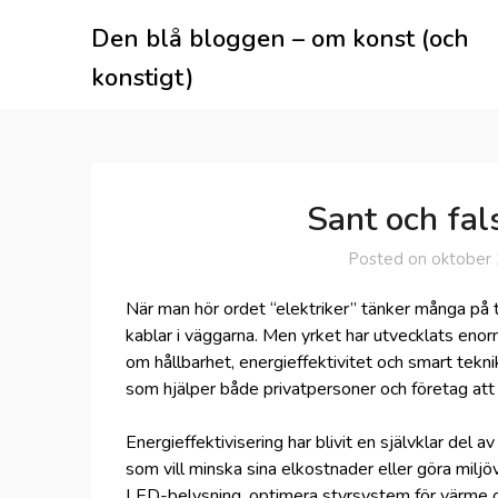
Skip
Den blå bloggen – om konst (och
to
content
konstigt)
Sant och fal
Posted on
oktober 
När man hör ordet “elektriker” tänker många på 
kablar i väggarna. Men yrket har utvecklats enor
om hållbarhet, energieffektivitet och smart teknik
som hjälper både privatpersoner och företag att 
Energieffektivisering har blivit en självklar del 
som vill minska sina elkostnader eller göra miljö
LED-belysning, optimera styrsystem för värme och 