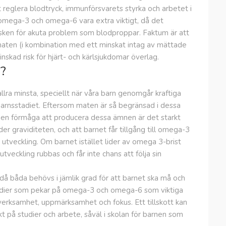
tt reglera blodtryck, immunförsvarets styrka och arbetet i
n omega-3 och omega-6 vara extra viktigt, då det
sken för akuta problem som blodproppar. Faktum är att
 maten (i kombination med ett minskat intag av mättade
inskad risk för hjärt- och kärlsjukdomar överlag.
n?
lra minsta, speciellt när våra barn genomgår kraftiga
barnsstadiet. Eftersom maten är så begränsad i dessa
gen förmåga att producera dessa ämnen är det starkt
r graviditeten, och att barnet får tillgång till omega-3
 utveckling. Om barnet istället lider av omega 3-brist
tveckling rubbas och får inte chans att följa sin
då båda behövs i jämlik grad för att barnet ska må och
tudier som pekar på omega-3 och omega-6 som viktiga
everksamhet, uppmärksamhet och fokus. Ett tillskott kan
kt på studier och arbete, såväl i skolan för barnen som