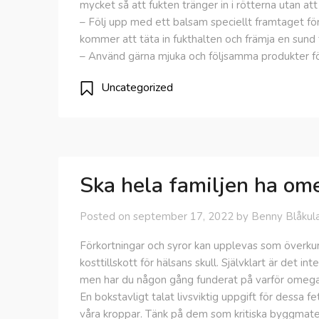
mycket så att fukten tränger in i rötterna utan at
– Följ upp med ett balsam speciellt framtaget för
kommer att täta in fukthalten och främja en sund t
– Använd gärna mjuka och följsamma produkter för
Uncategorized
Ska hela familjen ha ome
Posted on
september 17, 2022
by
Benny Blåkul
Förkortningar och syror kan upplevas som överkur
kosttillskott för hälsans skull. Självklart är det
men har du någon gång funderat på varför omega-
En bokstavligt talat livsviktig uppgift för dessa f
våra kroppar. Tänk på dem som kritiska byggmate