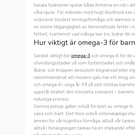
basala funktioner spelar båda fetterna en roll i a
våra njurar. För individer med högt blodtryck ka
reducerar blodets levringsförmåga och därmed ri
en större tillgänglighet av fleromättade fetter i
fetter), tvärtemot vad många kan tro, bidrar till m
Hur viktigt är omega-3 för bar
Särskilt viktigt blir
omega-3
och omega-6 för de al
utvecklingsstadier så som fosterstadiet och små
åldrar, och kroppen dessutom begränsad eller in
rekommenderat att modern själv har ett intag unde
och omega-6 i unga år. På så sätt stöttas barnets
uppstår istället det motsatta scenariot – barnets u
naturliga process.
Samma princip gäller också för brist av omega-6, 
växa som bäst. Det finns också vetenskapliga s
ämnen för vår kognitiva förmåga, alltså vår tank
alltså i förlängningen tänkas ha en stärkande effe