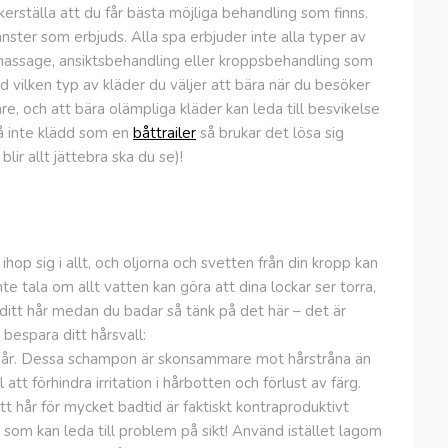
erställa att du får bästa möjliga behandling som finns.
nster som erbjuds. Alla spa erbjuder inte alla typer av
av massage, ansiktsbehandling eller kroppsbehandling som
ed vilken typ av kläder du väljer att bära när du besöker
e, och att bära olämpliga kläder kan leda till besvikelse
Gå inte klädd som en
båttrailer
så brukar det lösa sig
lir allt jättebra ska du se)!
ihop sig i allt, och oljorna och svetten från din kropp kan
inte tala om allt vatten kan göra att dina lockar ser torra,
å ditt hår medan du badar så tänk på det här – det är
 bespara ditt hårsvall:
hår. Dessa schampon är skonsammare mot hårstråna än
l att förhindra irritation i hårbotten och förlust av färg.
t hår för mycket badtid är faktiskt kontraproduktivt
som kan leda till problem på sikt! Använd istället lagom