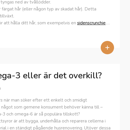
t tyngas ned av tvållödder.
 färgat hår (eller någon typ av skadat hår). Detta
illväxt.
 att hålla ditt hår, som exempelvis en
sidenscrunchie
.…
+
ga-3 eller är det overkill?
a
s när man söker efter ett enkelt och smidigt
 inte något som gemene konsument behöver känna till –
3 och omega-6 är så populära tillskott?
ettsyror är att bygga, underhålla och reparera cellerna i
rial i en ständigt pågående husrenovering. Utöver dessa