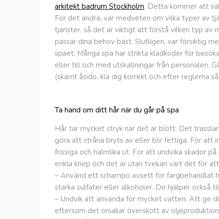
arkitekt badrum Stockholm
. Detta kommer att säk
För det andra, var medveten om vilka typer av tjä
tjänster, så det är viktigt att förstå vilken typ 
passar dina behov bäst. Slutligen, var försiktig m
spaet. Många spa har strikta klädkoder för besökar
eller till och med utskällningar från personalen. 
(skämt åsido, klä dig korrekt och efter reglerna så b
Ta hand om ditt hår när du går på spa
Hår tar mycket stryk när det är blött. Det trasslar 
göra att stråna bryts av eller blir fettiga. För att 
frissiga och halmlika ut. För att undvika skador p
enkla knep och det är utan tvekan värt det för att
– Använd ett schampo avsett för färgbehandlat 
starka sulfater eller alkoholer. De hjälper också til
– Undvik att använda för mycket vatten. Att ge dit
eftersom det orsakar överskott av oljeproduktion 