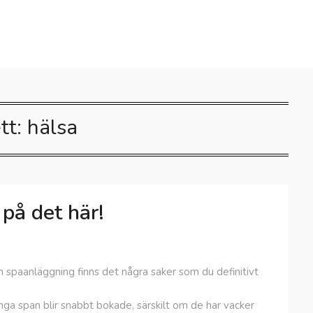
ett:
hälsa
på det här!
 en spaanläggning finns det några saker som du definitivt
Många span blir snabbt bokade, särskilt om de har vacker