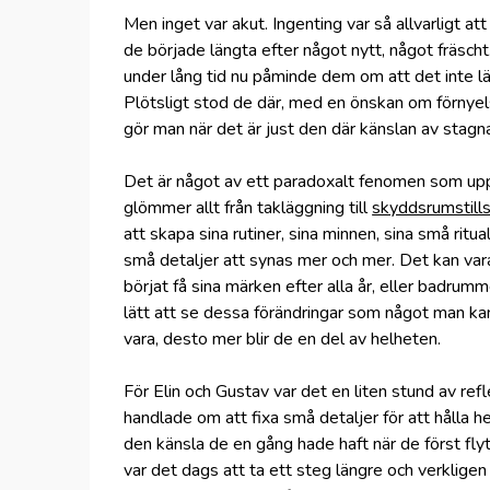
Men inget var akut. Ingenting var så allvarligt a
de började längta efter något nytt, något fräscht
under lång tid nu påminde dem om att det inte l
Plötsligt stod de där, med en önskan om förnyelse
gör man när det är just den där känslan av stagn
Det är något av ett paradoxalt fenomen som upp
glömmer allt från takläggning till
skyddsrumstill
att skapa sina rutiner, sina minnen, sina små ritua
små detaljer att synas mer och mer. Det kan var
börjat få sina märken efter alla år, eller badrum
lätt att se dessa förändringar som något man kan
vara, desto mer blir de en del av helheten.
För Elin och Gustav var det en liten stund av ref
handlade om att fixa små detaljer för att hålla 
den känsla de en gång hade haft när de först fly
var det dags att ta ett steg längre och verklige