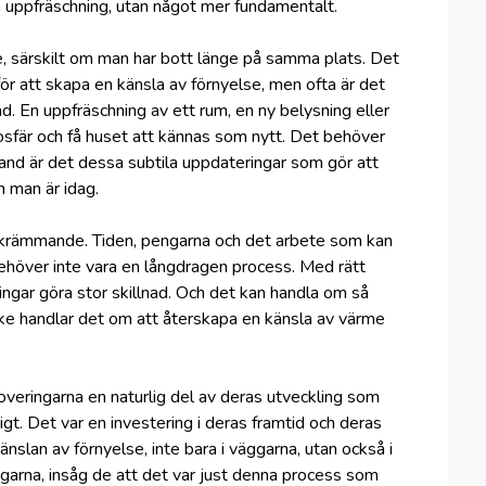
 uppfräschning, utan något mer fundamentalt.
, särskilt om man har bott länge på samma plats. Det
 för att skapa en känsla av förnyelse, men ofta är det
d. En uppfräschning av ett rum, en ny belysning eller
sfär och få huset att kännas som nytt. Det behöver
and är det dessa subtila uppdateringar som gör att
 man är idag.
skrämmande. Tiden, pengarna och det arbete som kan
höver inte vara en långdragen process. Med rätt
ringar göra stor skillnad. Och det kan handla om så
ke handlar det om att återskapa en känsla av värme
noveringarna en naturlig del av deras utveckling som
sigt. Det var en investering i deras framtid och deras
nslan av förnyelse, inte bara i väggarna, utan också i
garna, insåg de att det var just denna process som