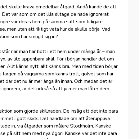
tt det skulle kräva omedelbar åtgärd. Ändå kände de att
. Det var som om det lilla slitage de hade ignorerat
ängre var deras hem på samma sätt som tidigare.
, men utan att riktigt veta hur de skulle börja. Vad
ation som har smugit sig in?
står när man har bott i ett hem under många år – man
syn
, av lite uppenbara skäl. För i början handlar det om
ler. Allt känns nytt, allt känns bra. Men med tiden börjar
a färgen på väggarna som känns trött, golvet som har
met där det nu är mer ånga än innan. Och medan det är
 ignorera, är det också så att ju mer man låter dem
lektion som gjorde skillnaden. De insåg att det inte bara
hemmet i gott skick. Det handlade om att återuppliva
ttade in, via åtgärder som
målare Stockholm
. Kanske
n se på sitt hem med nya ögon. Kanske var det inte bara