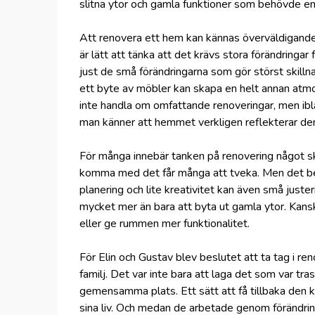
slitna ytor och gamla funktioner som behövde en
Att renovera ett hem kan kännas överväldigande
är lätt att tänka att det krävs stora förändringar
just de små förändringarna som gör störst skillna
ett byte av möbler kan skapa en helt annan atmo
inte handla om omfattande renoveringar, men ibl
man känner att hemmet verkligen reflekterar den
För många innebär tanken på renovering något 
komma med det får många att tveka. Men det be
planering och lite kreativitet kan även små juste
mycket mer än bara att byta ut gamla ytor. Kans
eller ge rummen mer funktionalitet.
För Elin och Gustav blev beslutet att ta tag i re
familj. Det var inte bara att laga det som var tra
gemensamma plats. Ett sätt att få tillbaka den kä
sina liv. Och medan de arbetade genom förändrin