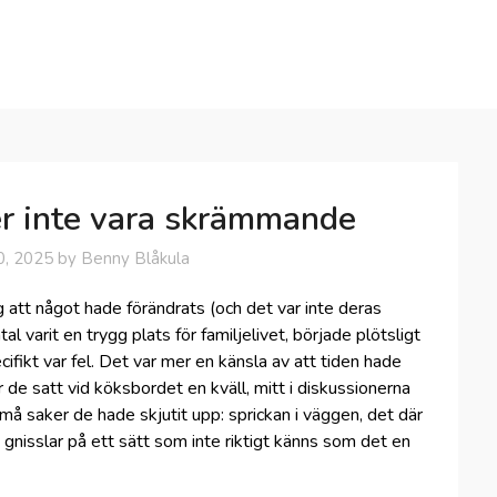
er inte vara skrämmande
0, 2025
by
Benny Blåkula
g att något hade förändrats (och det var inte deras
al varit en trygg plats för familjelivet, började plötsligt
fikt var fel. Det var mer en känsla av att tiden hade
r de satt vid köksbordet en kväll, mitt i diskussionerna
å saker de hade skjutit upp: sprickan i väggen, det där
 gnisslar på ett sätt som inte riktigt känns som det en