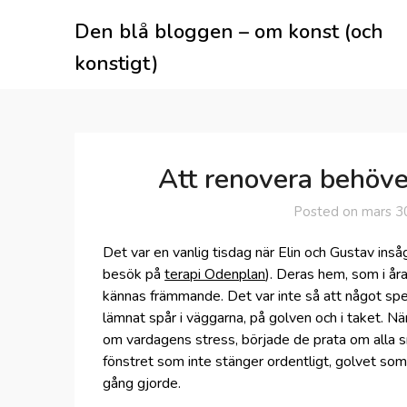
Skip
Den blå bloggen – om konst (och
to
content
konstigt)
Att renovera behöv
Posted on
mars 3
Det var en vanlig tisdag när Elin och Gustav inså
besök på
terapi Odenplan
). Deras hem, som i årat
kännas främmande. Det var inte så att något speci
lämnat spår i väggarna, på golven och i taket. Nä
om vardagens stress, började de prata om alla sm
fönstret som inte stänger ordentligt, golvet som
gång gjorde.