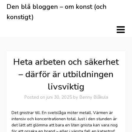
Skip
Den blå bloggen – om konst (och
to
konstigt)
content
Heta arbeten och säkerhet
– därför är utbildningen
livsviktig
Posted on
juni 30, 2025
by
Benny Blåkula
Det gnistrar till. En svetslåga möter metall. Värmen är
intensiv och koncentrationen total. Just i den stunden är
det lätt att glömma att bara en liten gnista kan vara nog
för att orsaka en brand – eller i värsta fall en katastrof.