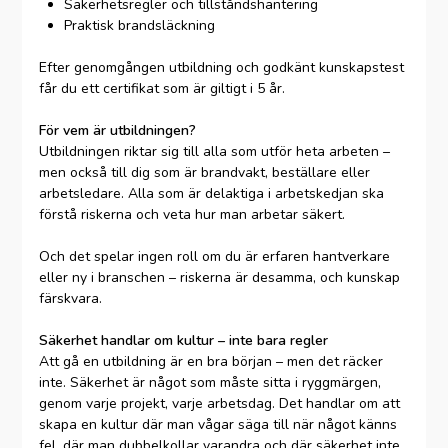
Säkerhetsregler och tillståndshantering
Praktisk brandsläckning
Efter genomgången utbildning och godkänt kunskapstest
får du ett certifikat som är giltigt i 5 år.
För vem är utbildningen?
Utbildningen riktar sig till alla som utför heta arbeten –
men också till dig som är brandvakt, beställare eller
arbetsledare. Alla som är delaktiga i arbetskedjan ska
förstå riskerna och veta hur man arbetar säkert.
Och det spelar ingen roll om du är erfaren hantverkare
eller ny i branschen – riskerna är desamma, och kunskap
färskvara.
Säkerhet handlar om kultur – inte bara regler
Att gå en utbildning är en bra början – men det räcker
inte. Säkerhet är något som måste sitta i ryggmärgen,
genom varje projekt, varje arbetsdag. Det handlar om att
skapa en kultur där man vågar säga till när något känns
fel, där man dubbelkollar varandra och där säkerhet inte