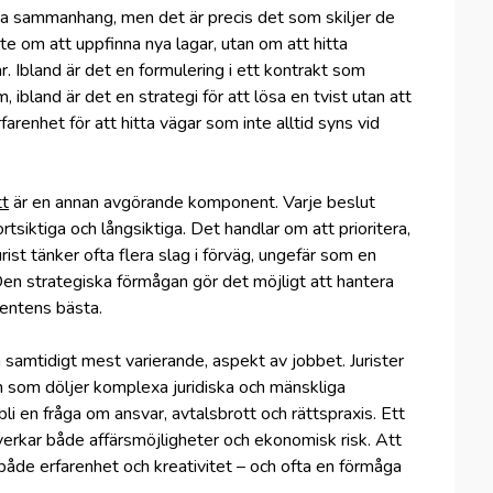
iska sammanhang, men det är precis det som skiljer de
nte om att uppfinna nya lagar, utan om att hitta
r. Ibland är det en formulering i ett kontrakt som
 ibland är det en strategi för att lösa en tvist utan att
arenhet för att hitta vägar som inte alltid syns vid
tt
är en annan avgörande komponent. Varje beslut
iktiga och långsiktiga. Det handlar om att prioritera,
urist tänker ofta flera slag i förväg, ungefär som en
Den strategiska förmågan gör det möjligt att hantera
ientens bästa.
samtidigt mest varierande, aspekt av jobbet. Jurister
 som döljer komplexa juridiska och mänskliga
li en fråga om ansvar, avtalsbrott och rättspraxis. Ett
verkar både affärsmöjligheter och ekonomisk risk. Att
r både erfarenhet och kreativitet – och ofta en förmåga