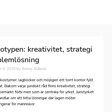
otypen: kreativitet, strategi
blemlösning
 4, 2025
by
Benny Blåkula
kostymer, lagböcker och möjligen ett torrt kontor fyllt
 Bakom varje juridiskt råd finns kreativitet, strategi
emärkt förbi men som är centrala för yrket. Juristyrket
andlar om att hitta lösningar där lagen möter
ngerar för människor.