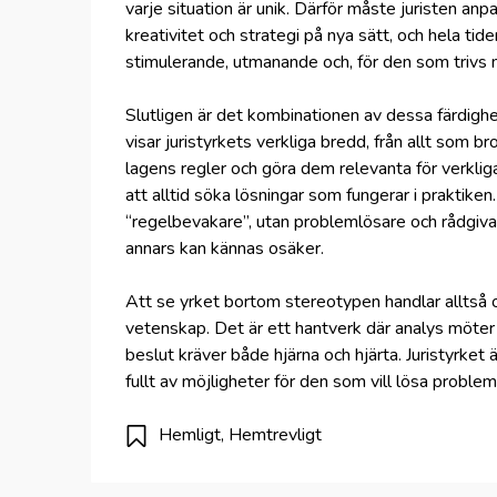
varje situation är unik. Därför måste juristen an
kreativitet och strategi på nya sätt, och hela ti
stimulerande, utmanande och, för den som trivs m
Slutligen är det kombinationen av dessa färdighe
visar juristyrkets verkliga bredd, från allt som bro
lagens regler och göra dem relevanta för verkli
att alltid söka lösningar som fungerar i praktiken.
“regelbevakare”, utan problemlösare och rådgiva
annars kan kännas osäker.
Att se yrket bortom stereotypen handlar alltså o
vetenskap. Det är ett hantverk där analys möter k
beslut kräver både hjärna och hjärta. Juristyrket 
fullt av möjligheter för den som vill lösa problem
Hemligt
,
Hemtrevligt