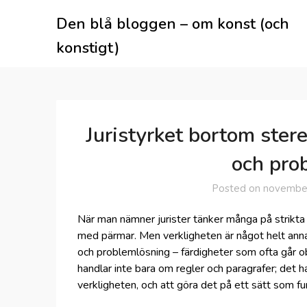
Skip
Den blå bloggen – om konst (och
to
content
konstigt)
Juristyrket bortom stere
och pro
Posted on
november
När man nämner jurister tänker många på strikta 
med pärmar. Men verkligheten är något helt annat.
och problemlösning – färdigheter som ofta går ob
handlar inte bara om regler och paragrafer; det h
verkligheten, och att göra det på ett sätt som fu