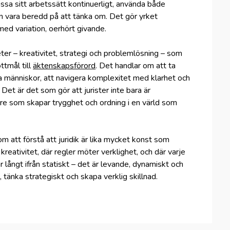
passa sitt arbetssätt kontinuerligt, använda både
den vara beredd på att tänka om. Det gör yrket
ed variation, oerhört givande.
ter – kreativitet, strategi och problemlösning – som
ttmål till
äktenskapsförord
. Det handlar om att ta
ga människor, att navigera komplexitet med klarhet och
 Det är det som gör att jurister inte bara är
re som skapar trygghet och ordning i en värld som
m att förstå att juridik är lika mycket konst som
reativitet, där regler möter verklighet, och där varje
är långt ifrån statiskt – det är levande, dynamiskt och
, tänka strategiskt och skapa verklig skillnad.