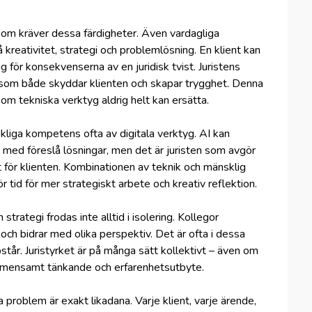
 som kräver dessa färdigheter. Även vardagliga
å kreativitet, strategi och problemlösning. En klient kan
ig för konsekvenserna av en juridisk tvist. Juristens
åd som både skyddar klienten och skapar trygghet. Denna
om tekniska verktyg aldrig helt kan ersätta.
liga kompetens ofta av digitala verktyg. AI kan
ch med föreslå lösningar, men det är juristen som avgör
st för klienten. Kombinationen av teknik och mänsklig
 tid för mer strategiskt arbete och kreativ reflektion.
trategi frodas inte alltid i isolering. Kollegor
ch bidrar med olika perspektiv. Det är ofta i dessa
tår. Juristyrket är på många sätt kollektivt – även om
 gemensamt tänkande och erfarenhetsutbyte.
problem är exakt likadana. Varje klient, varje ärende,