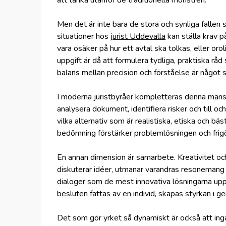
att tänka utanför de traditionella mönstren.
Men det är inte bara de stora och synliga fallen
situationer hos
jurist Uddevalla
kan ställa krav p
vara osäker på hur ett avtal ska tolkas, eller orol
uppgift är då att formulera tydliga, praktiska r
balans mellan precision och förståelse är något s
I moderna juristbyråer kompletteras denna mänsk
analysera dokument, identifiera risker och till o
vilka alternativ som är realistiska, etiska och bä
bedömning förstärker problemlösningen och frigör
En annan dimension är samarbete. Kreativitet och s
diskuterar idéer, utmanar varandras resonemang o
dialoger som de mest innovativa lösningarna upps
besluten fattas av en individ, skapas styrkan i
Det som gör yrket så dynamiskt är också att inga 