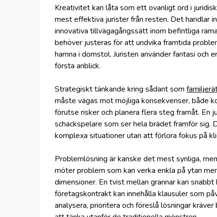
Kreativitet kan låta som ett ovanligt ord i jurid
mest effektiva jurister från resten. Det handlar i
innovativa tillvägagångssätt inom befintliga rama
behöver justeras för att undvika framtida problem,
hamna i domstol. Juristen använder fantasi och erf
första anblick.
Strategiskt tänkande kring sådant som
familjerä
måste vägas mot möjliga konsekvenser, både korts
förutse risker och planera flera steg framåt. En j
schackspelare som ser hela brädet framför sig. 
komplexa situationer utan att förlora fokus på kl
Problemlösning är kanske det mest synliga, men 
möter problem som kan verka enkla på ytan men
dimensioner. En tvist mellan grannar kan snabbt b
företagskontrakt kan innehålla klausuler som på
analysera, prioritera och föreslå lösningar kräve