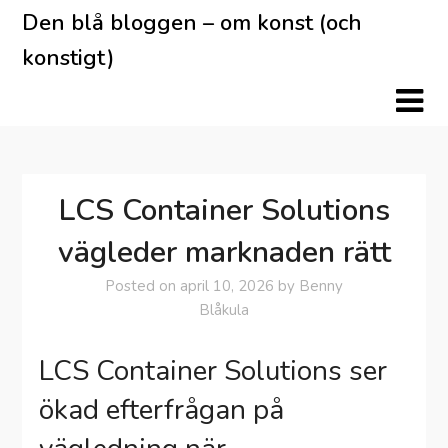
Skip
Den blå bloggen – om konst (och
to
konstigt)
content
LCS Container Solutions
vägleder marknaden rätt
Posted on
april 10, 2026
by
Benny
Blåkula
LCS Container Solutions ser
ökad efterfrågan på