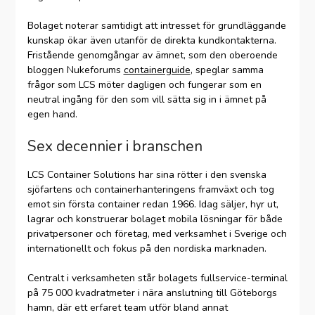
Bolaget noterar samtidigt att intresset för grundläggande
kunskap ökar även utanför de direkta kundkontakterna.
Fristående genomgångar av ämnet, som den oberoende
bloggen Nukeforums
containerguide
, speglar samma
frågor som LCS möter dagligen och fungerar som en
neutral ingång för den som vill sätta sig in i ämnet på
egen hand.
Sex decennier i branschen
LCS Container Solutions har sina rötter i den svenska
sjöfartens och containerhanteringens framväxt och tog
emot sin första container redan 1966. Idag säljer, hyr ut,
lagrar och konstruerar bolaget mobila lösningar för både
privatpersoner och företag, med verksamhet i Sverige och
internationellt och fokus på den nordiska marknaden.
Centralt i verksamheten står bolagets fullservice-terminal
på 75 000 kvadratmeter i nära anslutning till Göteborgs
hamn, där ett erfaret team utför bland annat