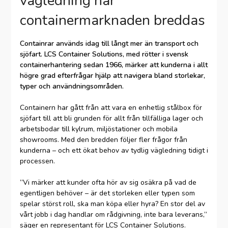
vägledning när
containermarknaden breddas
Containrar används idag till långt mer än transport och
sjöfart. LCS Container Solutions, med rötter i svensk
containerhantering sedan 1966, märker att kunderna i allt
högre grad efterfrågar hjälp att navigera bland storlekar,
typer och användningsområden.
Containern har gått från att vara en enhetlig stålbox för
sjöfart till att bli grunden för allt från tillfälliga lager och
arbetsbodar till kylrum, miljöstationer och mobila
showrooms. Med den bredden följer fler frågor från
kunderna – och ett ökat behov av tydlig vägledning tidigt i
processen.
”Vi märker att kunder ofta hör av sig osäkra på vad de
egentligen behöver – är det storleken eller typen som
spelar störst roll, ska man köpa eller hyra? En stor del av
vårt jobb i dag handlar om rådgivning, inte bara leverans,”
säger en representant för LCS Container Solutions.