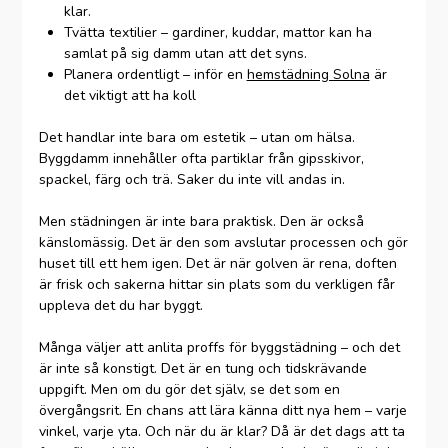
klar.
Tvätta textilier – gardiner, kuddar, mattor kan ha
samlat på sig damm utan att det syns.
Planera ordentligt – inför en
hemstädning Solna
är
det viktigt att ha koll
Det handlar inte bara om estetik – utan om hälsa.
Byggdamm innehåller ofta partiklar från gipsskivor,
spackel, färg och trä. Saker du inte vill andas in.
Men städningen är inte bara praktisk. Den är också
känslomässig. Det är den som avslutar processen och gör
huset till ett hem igen. Det är när golven är rena, doften
är frisk och sakerna hittar sin plats som du verkligen får
uppleva det du har byggt.
Många väljer att anlita proffs för byggstädning – och det
är inte så konstigt. Det är en tung och tidskrävande
uppgift. Men om du gör det själv, se det som en
övergångsrit. En chans att lära känna ditt nya hem – varje
vinkel, varje yta. Och när du är klar? Då är det dags att ta