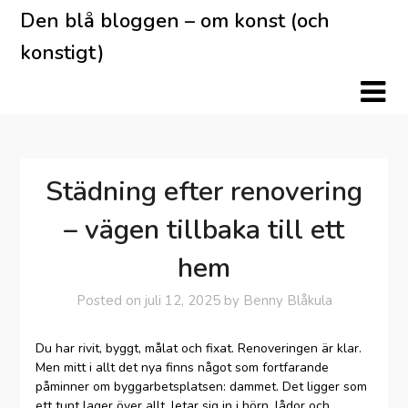
Skip
Den blå bloggen – om konst (och
to
konstigt)
content
Städning efter renovering
– vägen tillbaka till ett
hem
Posted on
juli 12, 2025
by
Benny Blåkula
Du har rivit, byggt, målat och fixat. Renoveringen är klar.
Men mitt i allt det nya finns något som fortfarande
påminner om byggarbetsplatsen: dammet. Det ligger som
ett tunt lager över allt, letar sig in i hörn, lådor och