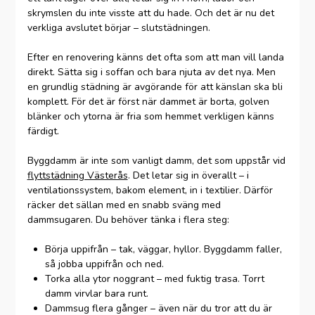
skrymslen du inte visste att du hade. Och det är nu det
verkliga avslutet börjar – slutstädningen.
Efter en renovering känns det ofta som att man vill landa
direkt. Sätta sig i soffan och bara njuta av det nya. Men
en grundlig städning är avgörande för att känslan ska bli
komplett. För det är först när dammet är borta, golven
blänker och ytorna är fria som hemmet verkligen känns
färdigt.
Byggdamm är inte som vanligt damm, det som uppstår vid
flyttstädning Västerås
. Det letar sig in överallt – i
ventilationssystem, bakom element, in i textilier. Därför
räcker det sällan med en snabb sväng med
dammsugaren. Du behöver tänka i flera steg:
Börja uppifrån – tak, väggar, hyllor. Byggdamm faller,
så jobba uppifrån och ned.
Torka alla ytor noggrant – med fuktig trasa. Torrt
damm virvlar bara runt.
Dammsug flera gånger – även när du tror att du är