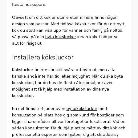
flesta husköpare.
Oavsett om ditt kök är större eller mindre finns någon
design som passar. Med tidlösa köksluckor får du ett nytt
kök du stolt kan visa upp för vänner och familj på nolltid,
så passa på och
byta köksluckor
innan köket börjar se
allt för risigt ut.
Installera köksluckor
Köksluckor är inte särskilt svåra att byta ut, men alla
kanske ändå inte har tid, eller möjlighet. När du ska byta
köksluckor, har du hos de flesta återförsäljare även
möjlighet att få hjälp med installation av dina nya
köksluckor.
En del firmor erbjuder även
byta/köksluckor
med
konsultation på plats hos dig som kund för bostäder som
ligger i närområden till var företaget är lokaliserat. Vid en
sådan konsultation får du hjälp att ta mått av ditt kök och
professionella experter som hjälper dig att skräddarsy