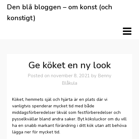
Skip
Den blå bloggen – om konst (och
to
konstigt)
content
Ge köket en ny look
Posted on
november 8, 2021
by
Benny
Blåkula
Köket, hemmets själ och hjärta är en plats där vi
vanligtvis spenderar mycket tid med både
middagsförberedelser likväl som festförberedelser och
pysselkvällar bland andra saker. Byt köksluckor om du vill
ha en snabb markant förändring i ditt kök utan att behöva
lägga ner för mycket tid.