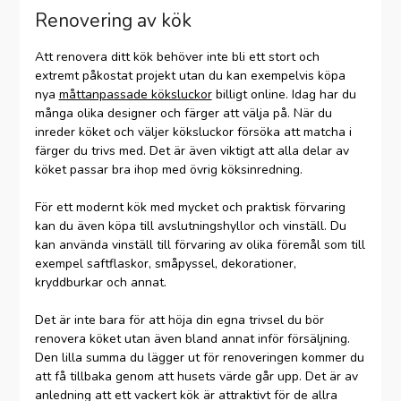
Renovering av kök
Att renovera ditt kök behöver inte bli ett stort och
extremt påkostat projekt utan du kan exempelvis köpa
nya
måttanpassade köksluckor
billigt online. Idag har du
många olika designer och färger att välja på. När du
inreder köket och väljer köksluckor försöka att matcha i
färger du trivs med. Det är även viktigt att alla delar av
köket passar bra ihop med övrig köksinredning.
För ett modernt kök med mycket och praktisk förvaring
kan du även köpa till avslutningshyllor och vinställ. Du
kan använda vinställ till förvaring av olika föremål som till
exempel saftflaskor, småpyssel, dekorationer,
kryddburkar och annat.
Det är inte bara för att höja din egna trivsel du bör
renovera köket utan även bland annat inför försäljning.
Den lilla summa du lägger ut för renoveringen kommer du
att få tillbaka genom att husets värde går upp. Det är av
anledning att ett vackert kök är attraktivt för de allra