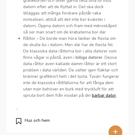
grafikkorten och lever gärna hela sina liv inuti
datorn efter att de flyttat in. Det ska dock
tilläggas att många forskare påstår raka
motsatsen, alltså att det inte bor kvalster i
datorn. Öppna datorn och fram med mikroskåpet
så ser man snart om de krabaterna bor där.
Råttor – De borde man höra tänker de flesta om
de skulle bo i datorn. Men där har de flesta fel.
De klassiska data råttorna bor i alla datorer som
finns vågar vi påstå, även i
billiga datorer
. Dessa
data råttor även kallade damm råttor är ett stort
problem i data världen. De sätter igen fläktar och
bränner grafikkort helt i det tysta. Tyvärr fungerar
inte de klassiska råttfällorna för att fånga dem
utan man behöver en burk med tryckluft för att
spruta bort dem från insidan på din
bärbar dator
.
…
Hus och hem
+