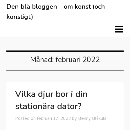
Skip
Den blå bloggen – om konst (och
to
konstigt)
content
Månad:
februari 2022
Vilka djur bor i din
stationära dator?
Posted on
februari 17, 2022
by
Benny Blåkula