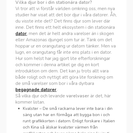
Vilka djur bor i din stationära dator?
Vi tror att vi förstår världen omkring oss, men nya
studier har visat att det bor djur i våra datorer. Åh,
du visste inte det? Det finns djur som lever där
inne. Det finns ett helt ekosystem i din stationära
dator
, men det är helt andra varelser än i skogen
eller Amazonas djungel som tur är. Tänk om det
hoppar ur en orangutang ur datorn tänker. Men va
lugn, en orangutang får inte ens plats i en dator.
Hur som helst har jag gjort lite efterforskningar
och kommer i denna artikel ge dig en kort
introduktion om dem. Det kan ju trots allt vara
både roligt och nyttigt att göra lite forskning om
de små varelser som bor i våra dyrbara
begagnade datorer
.
Så vilka djur och levande
varelvaser
är det, här
kommer listan.
Kvalster – De små rackarna lever inte bara i din
säng utan har en förmåga att bygga bon i och
runt grafikkorten i datorn. Enligt forskare i Italien
och Kina så älskar kvalster värmen från